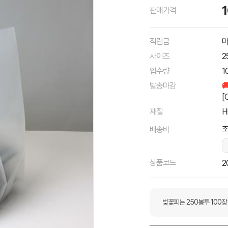
판매가격
적립금
마
사이즈
2
입수량
1
발송마감

[
재질
H
조
배송비
상품코드
2
벚꽃피는 250봉투 100장