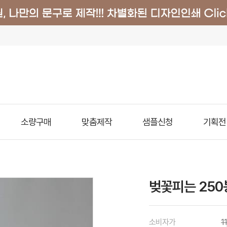
소량구매
맞춤제작
샘플신청
기획전
벚꽃피는 250
소비자가
1