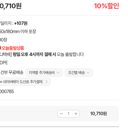
10,710원
10%할인
일리지 :
+107원
50x180mm 이하 포장
00장
 오늘출발상품
CJ택배]
평일 오후 4시까지 결제 시
오늘 출발합니다
DPE
건부 무료배송
지역별 추가배송비
조건별 배송
※ 네이버페이 도선료 추가결제
000785
10,710
원