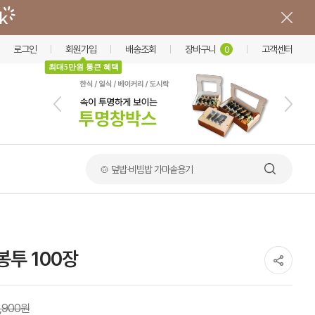
로그인
회원가입
배송조회
장바구니
고객센터
0
최대5만원 통큰 혜택
🍲 덮밥·비빔밥 가마솥용기
봉투 100장
1,900원