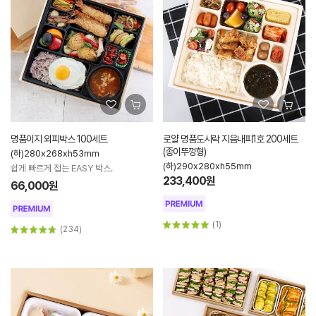
명품이지 외피박스 100세트
로얄 명품도시락 지음내피1호 200세트
(종이뚜껑형)
(하)280x268xh53mm
(하)290x280xh55mm
쉽게 빠르게 접는 EASY 박스.
233,400원
66,000원
(1)
(234)