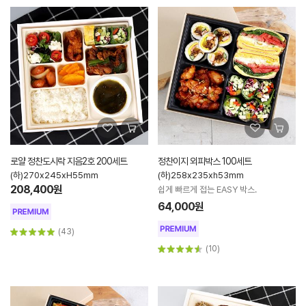
로얄 정찬도시락 지음2호 200세트
정찬이지 외피박스 100세트
(하)270x245xH55mm
(하)258x235xh53mm
208,400원
쉽게 빠르게 접는 EASY 박스.
64,000원
(43)
(10)