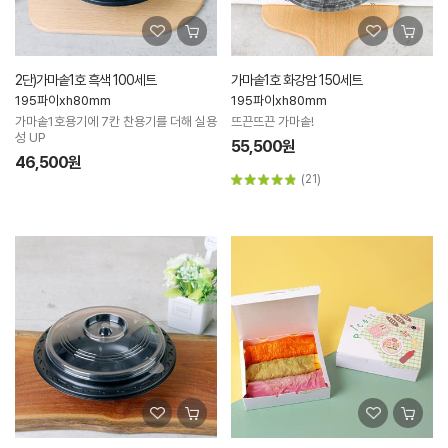
2단)가마솥1호 흑색 100세트
가마솥1호 화강암 150세트
195파이xh80mm
195파이xh80mm
가마솥1호용기에 7칸 찬용기를 더해 실용
뜨끈뜨끈 가마솥!
성 UP
55,500원
46,500원
(21)