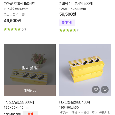
가마솥1호 흑색 150세트
피크닉 미니도시락 500개
195파이xh80mm
125x105xh33mm
59,500원
뜨끈뜨끈 가마솥!
49,500원
(7)
(1)
일시품절
대체상품
HS 노랑김밥)소 800개
HS 노랑김밥)1호 400개
195x50xh46mm
195x90xh50mm
산뜻한 노란색 스트라이프로 기분좋은 김
101,600원