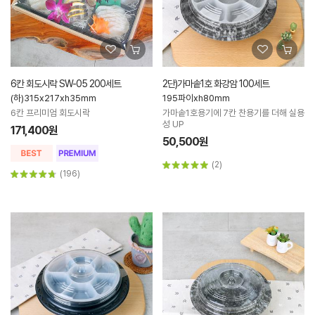
6칸 회도시락 SW-05 200세트
2단)가마솥1호 화강암 100세트
(하)315x217xh35mm
195파이xh80mm
6칸 프리미엄 회도시락
가마솥1호용기에 7칸 찬용기를 더해 실용
성 UP
171,400원
50,500원
(2)
(196)