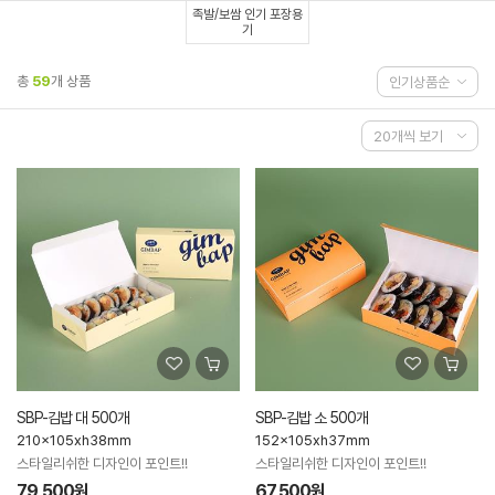
족발/보쌈 인기 포장용
기
총
59
개 상품
SBP-김밥 대 500개
SBP-김밥 소 500개
210x105xh38mm
152x105xh37mm
스타일리쉬한 디자인이 포인트!!
스타일리쉬한 디자인이 포인트!!
79,500원
67,500원