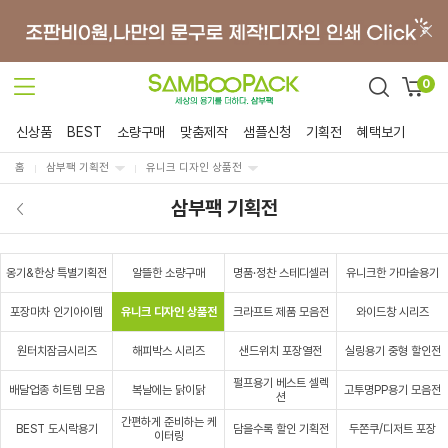
0
신상품
BEST
소량구매
맞춤제작
샘플신청
기획전
혜택보기
홈
삼부팩 기획전
유니크 디자인 상품전
삼부팩 기획전
옹기&한상 특별기획전
알뜰한 소량구매
명품·정찬 스테디셀러
유니크한 가마솥용기
포장마차 인기아이템
유니크 디자인 상품전
크라프트 제품 모음전
와이드창 시리즈
원터치잠금시리즈
해피박스 시리즈
샌드위치 포장열전
실링용기 중형 할인전
펄프용기 베스트 셀렉
배달업종 히트템 모음
복날에는 닭이닭
고투명PP용기 모음전
션
간편하게 준비하는 케
BEST 도시락용기
담을수록 할인 기획전
두쫀쿠/디저트 포장
이터링