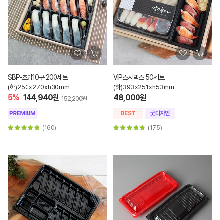
SBP-초밥10구 200세트
VIP스시박스 50세트
(하)250x270xh30mm
(하)393x251xh53mm
5%
144,940원
48,000원
152,200원
(160)
(175)