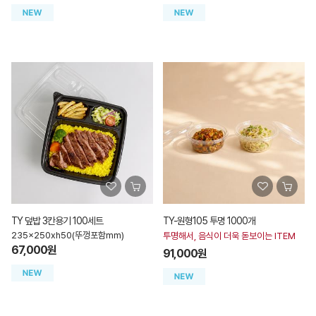
TY 덮밥 3칸용기 100세트
TY-원형105 투명 1000개
235x250xh50(뚜껑포함mm)
투명해서, 음식이 더욱 돋보이는 ITEM
67,000원
91,000원