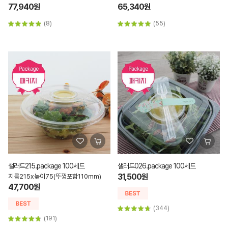
77,940원
65,340원
(8)
(55)
샐러드215.package 100세트
샐러드026.package 100세트
31,500원
지름215x높이75(뚜껑포함110mm)
47,700원
(344)
(191)