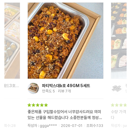
KLB 케이터링)대 50세트 /패드3호별매
파티박스대b호 49GM 5세트
정
만족도
5
리뷰
7
개
만
좋은제품 구입할수있어서 너무걈사드려요 의미
수량 가격 
있는 선물을 해드렸습니다 소중한분들께 정성을
다
선물하기에 너...
조회수:28
작성자 : ggga****
2026-07-01
조회수:133
작성자 : jum