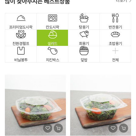
많이 찾아주시는 베스트상품
더보기
프리미엄도시락
칸도시락
탕용기
반찬용기
친환경펄프
샐러드
회용기
초밥용기
비닐봉투
치킨박스
덮밥
전체