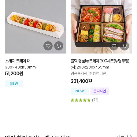
소세지 트레이 대
블랙 명품kp트레이 200세트(투명뚜껑)
300x40xh30mm
(하)290x280xh55mm
51,200원
명품도시락-친환경버전
231,400원
(71)