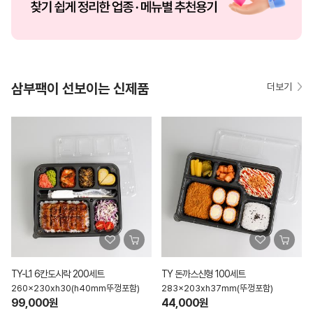
삼부팩이 선보이는 신제품
더보기
TY-L1 6칸도시락 200세트
TY 돈까스신형 100세트
260x230xh30(h40mm뚜껑포함)
283x203xh37mm(뚜껑포함)
99,000원
44,000원