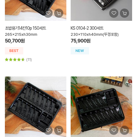
초밥용기14칸10p 150세트
KS 0104-2 300세트
265x215xh30mm
230x110xh40mm(뚜껑포함)
50,700원
75,900원
(11)