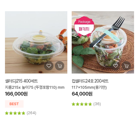
샐러드)215 400세트
컵샐러드24호 200세트
지름215x 높이75 (뚜껑포함110) mm
117x105mm(용기만)
166,000원
64,000원
(36)
(264)