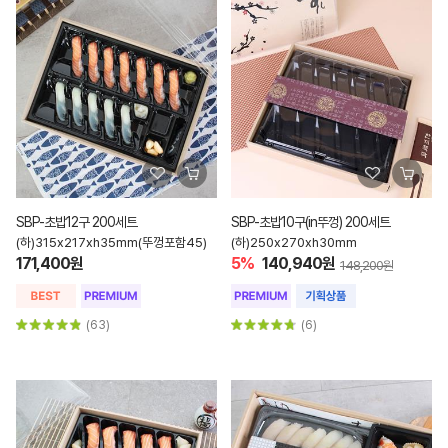
SBP-초밥12구 200세트
SBP-초밥10구(in뚜껑) 200세트
(하)315x217xh35mm(뚜껑포함45)
(하)250x270xh30mm
171,400원
5%
140,940원
148,200원
(63)
(6)