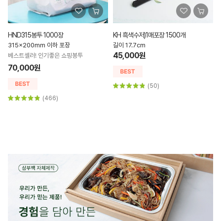
HND315봉투 1000장
KH 흑색수저)1매포장 1500개
315x200mm 이하 포장
길이 17.7cm
45,000원
베스트셀러! 인기좋은 쇼핑봉투
70,000원
(50)
(466)