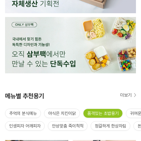
메뉴별 추천용기
더보기
추억의 분식메뉴
야식은 치킨이닭
품격있는 초밥용기
귀여운
인생피자 어깨피자
안성맞춤 죽이척척
정갈하게 한상차림