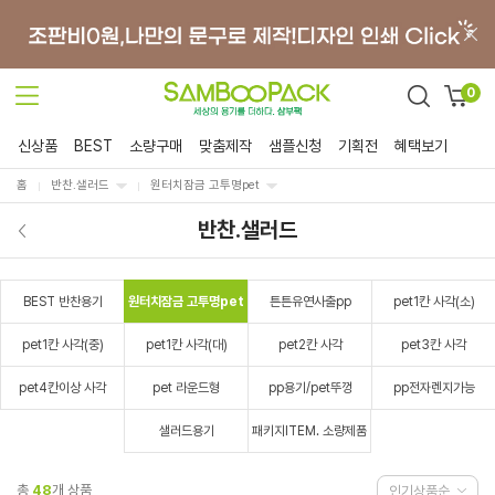
0
신상품
BEST
소량구매
맞춤제작
샘플신청
기획전
혜택보기
홈
반찬.샐러드
원터치잠금 고투명pet
반찬.샐러드
BEST 반찬용기
원터치잠금 고투명pet
튼튼유연사출pp
pet1칸 사각(소)
pet1칸 사각(중)
pet1칸 사각(대)
pet2칸 사각
pet3칸 사각
pet4칸이상 사각
pet 라운드형
pp용기/pet뚜껑
pp전자렌지가능
샐러드용기
패키지ITEM. 소량제품
총
48
개 상품