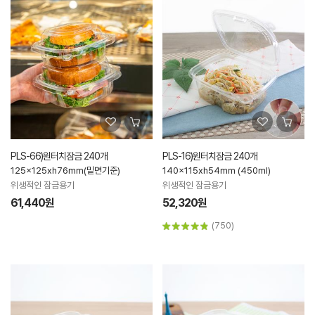
PLS-66)원터치잠금 240개
PLS-16)원터치잠금 240개
125x125xh76mm(밑면기준)
140x115xh54mm (450ml)
위생적인 잠금용기
위생적인 잠금용기
61,440원
52,320원
(750)