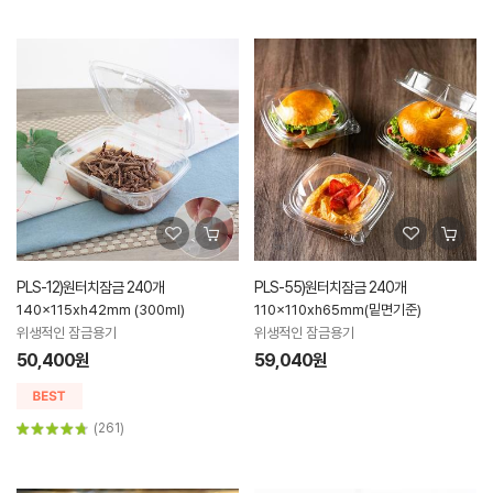
PLS-12)원터치잠금 240개
PLS-55)원터치잠금 240개
140x115xh42mm (300ml)
110x110xh65mm(밑면기준)
위생적인 잠금용기
위생적인 잠금용기
50,400원
59,040원
(261)