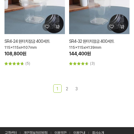
SR4-24 원터치잠금 400세트
SR4-32 원터치잠금 400세트
115x115xH107mm
115x115xH139mm
108,800원
144,400원
(5)
(3)
1
2
3
고객센터
개인정보처리방침
이용약관
이용안내
회사소개