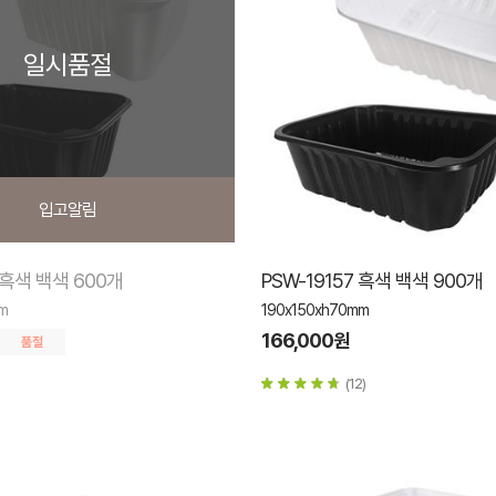
일시품절
입고알림
9 흑색 백색 600개
PSW-19157 흑색 백색 900개
m
190x150xh70mm
166,000원
(12)