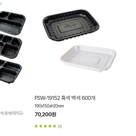
PSW-19152 흑색 백색 600개
190x150xh20mm
백색.흑색/19153-
70,200원
(3)