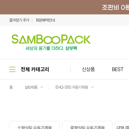
즐겨찾기 추가
회원혜택안내
신상품
BEST
홈
실링제품
EHQ-350 자동기계용
소형실링.수동기계용
중형실링.수동기계용
대형 