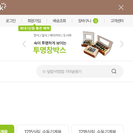
로그인
회원가입
배송조회
장바구니
고객센터
0
최대5만원 통큰 혜택
🍲 덮밥·비빔밥 가마솥용기
기계용
1215실링 .수동기계용
1218실링 .수동기계용