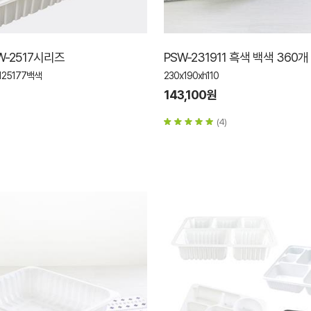
W-2517시리즈
PSW-231911 흑색 백색 360개
125177백색
230x190xh110
143,100원
(4)