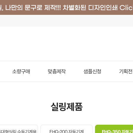
소량구매
맞춤제작
샘플신청
기획전
실링제품
/특대형실링.수동기계용
EHQ-200 자동기계
EHQ-350 자동