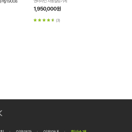
엔터라인 자동실링기계
흑색)/19008
1,950,000원
(3)