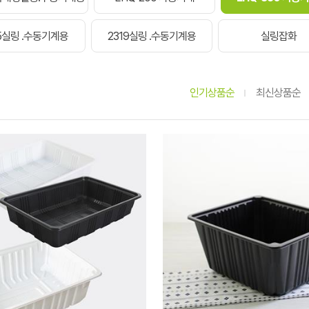
15실링 .수동기계용
2319실링 .수동기계용
실링잡화
인기상품순
최신상품순