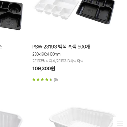
즈
PSW-23193 백색 흑색 600개
230x190xH30mm
23193백색.흑색/23193-B백색.흑색
109,300원
(6)