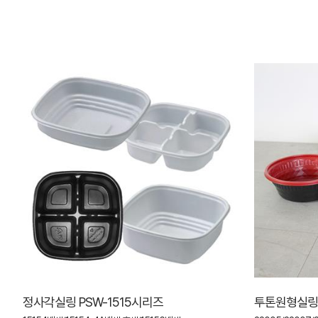
정사각실링 PSW-1515시리즈
투톤원형실링 