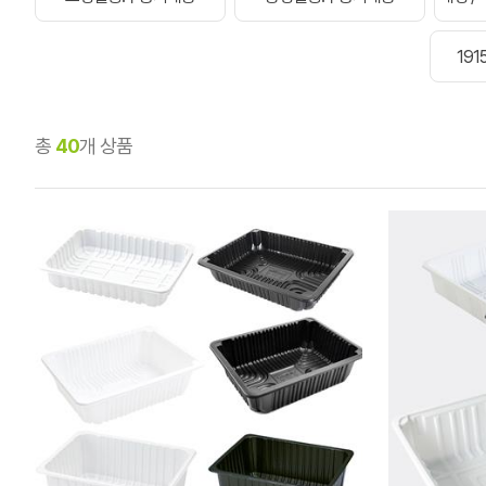
19
총
40
개 상품