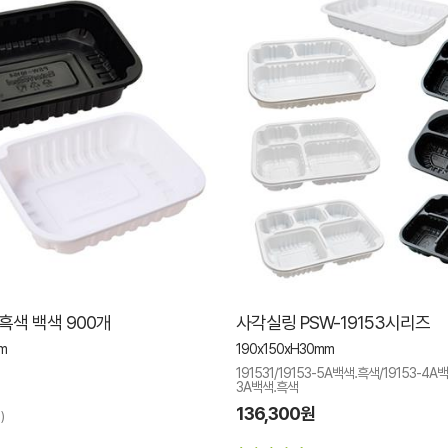
4 흑색 백색 900개
사각실링 PSW-19153시리즈
m
190x150xH30mm
191531/19153-5A백색.흑색/19153-4A
3A백색.흑색
136,300원
)