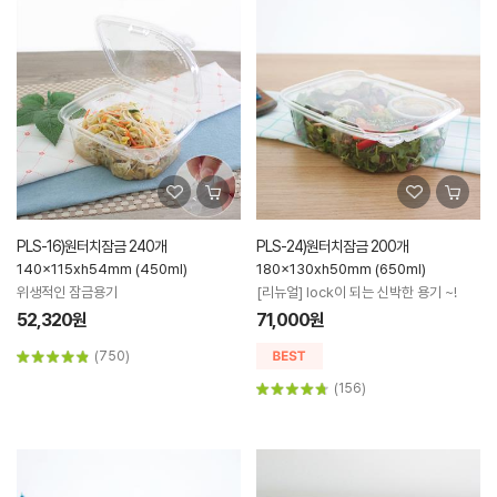
PLS-16)원터치잠금 240개
PLS-24)원터치잠금 200개
140x115xh54mm (450ml)
180x130xh50mm (650ml)
위생적인 잠금용기
[리뉴얼] lock이 되는 신박한 용기 ~!
52,320원
71,000원
(750)
(156)