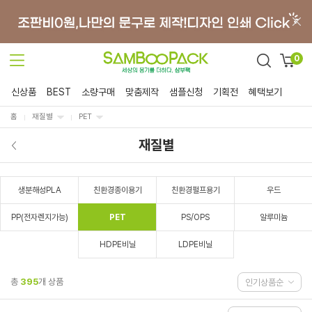
0
신상품
BEST
소량구매
맞춤제작
샘플신청
기획전
혜택보기
홈
재질별
PET
재질별
생분해성PLA
친환경종이용기
친환경펄프용기
우드
PP(전자렌지가능)
PET
PS/OPS
알루미늄
HDPE비닐
LDPE비닐
총
395
개 상품