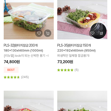
PLS-32)원터치잠금 200개
PLS-35)원터치잠금 150개
180x130xh60mm (1000ml)
220x192xh60mm (950ml)
[리뉴얼] lock이 되는 신박한 용기 ~!
위생적인 일체형 잠금용기!
74,800원
73,200원
(5)
(245)