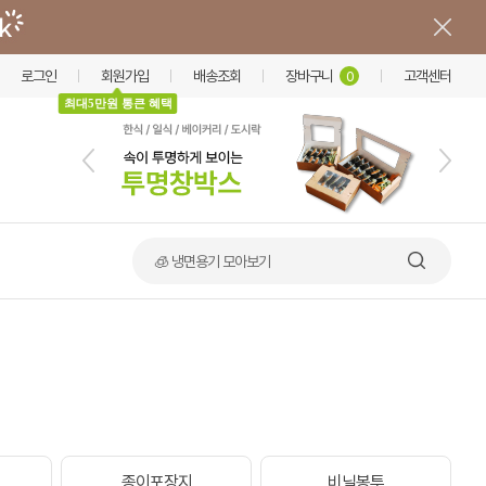
로그인
회원가입
배송조회
장바구니
고객센터
0
최대5만원 통큰 혜택
🍲 덮밥·비빔밥 가마솥용기
이
종이포장지
비닐봉투