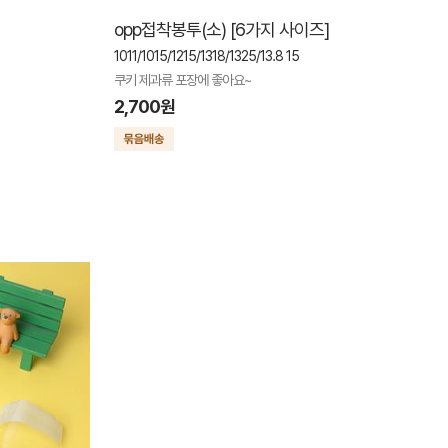
opp접착봉투(소) [6가지 사이즈]
1011/1015/1215/1318/1325/13.8 15
쿠키 제과류 포장에 좋아요~
2,700원