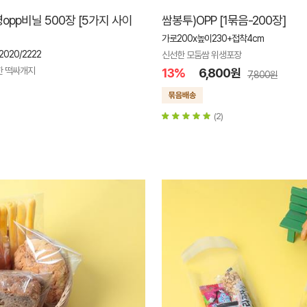
opp비닐 500장 [5가지 사이
쌈봉투)OPP [1묶음-200장]
가로200x높이230+접착4cm
/2020/2222
신선한 모둠쌈 위생포장
한 떡싸개지
13%
6,800원
7,800원
(2)