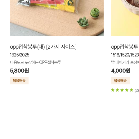
opp접착봉투(대) [2가지 사이즈]
opp접착봉투(
1825/2025
1518/1520/1523
다용도로 포장하는 OPP접착봉투
빵 베이커리 포장에
5,800원
4,000원
(2)