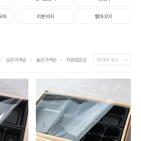
우트
리본·띠지
빨대·꼬지
낮은가격순
높은가격순
리뷰많은순