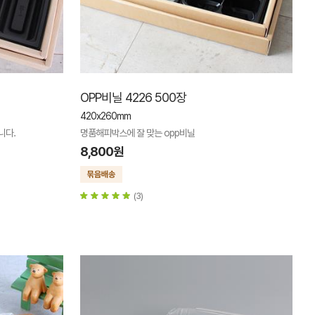
OPP비닐 4226 500장
420x260mm
니다.
명품해피박스에 잘 맞는 opp비닐
8,800원
(3)