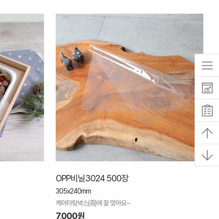
OPP비닐3024 500장
305x240mm
케이터링박스(중)에 잘 맞아요~
7,000원