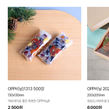
OPP비닐)1313 500장
OPP비닐 20
130x130mm
200x200mm
떡싸개지로 좋은 투명한 OPP비닐!!
정성도시락에 잘 
2,500원
6,000원