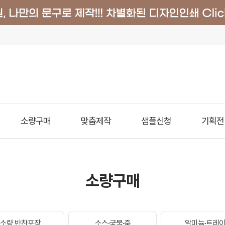
소량구매
맞춤제작
샘플신청
기획전
소량구매
소량 반찬포장
소스·국물·죽
알미늄·트레