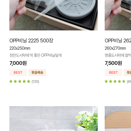
OPP비닐 2225 500장
OPP비닐 262
220x250mm
260x270mm
정찬도시락에 딱 좋은 OPP비닐덮개
명품도시락에 찰떡
7,000원
7,500원
(120)
(6