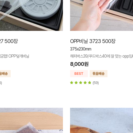
7 500장
OPP비닐 3723 500장
375x230mm
궁합! OPP덮개비닐
해피박스39/푸드박스40에 잘 맞는 opp입
8,000원
6)
(59)