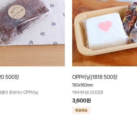
20 500장
OPP비닐)1818 500장
180x180mm
용물이 돋보이는 OPP비닐
떡싸개지로 GOOD!!
3,600원