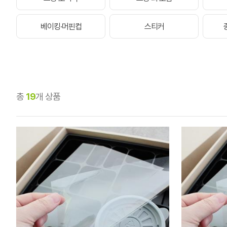
베이킹·머핀컵
스티커
총
19
개 상품