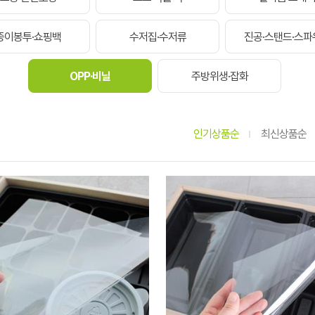
종이봉투·쇼핑백
수저집·수저류
진공·스탠드·스파
OPP·비닐
주방위생·잡화
인기상품순
최신상품순