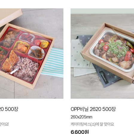
20 500장
OPP비닐 2620 500장
260x205mm
맞아요!
케이터링박스(소)에 잘 맞아요
6,600원