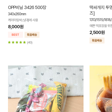
OPP비닐 3426 500장
떡싸개지 투명
즈]
340x260mm
1313/1515/1818
케이터링박스(대)에 사용
예쁜 떡포장을 위
8,000원
2,500원
(40)