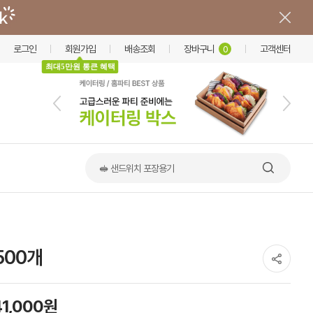
로그인
회원가입
배송조회
장바구니
고객센터
0
최대5만원 통큰 혜택
🥪 샌드위치 포장용기
500개
41,000원