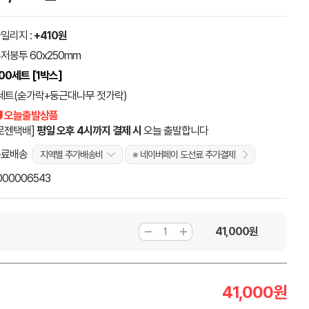
일리지 :
+410원
저봉투 60x250mm
00세트 [1박스]
세트(숟가락+둥근대나무 젓가락)
 오늘출발상품
로젠택배]
평일 오후 4시까지 결제 시
오늘 출발합니다
무료배송
지역별 추가배송비
※ 네이버페이 도선료 추가결제
000006543
41,000
원
41,000
원