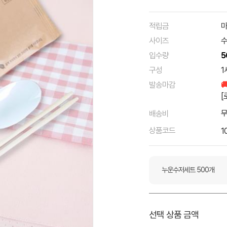
적립금
마
사이즈
수
입수량
5
구성
1
발송마감

[
배송비
상품코드
1
누운수저세트 500개
선택 상품 금액