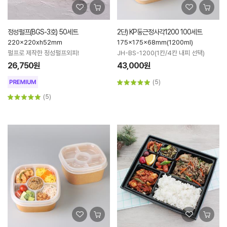
정성펄프(BGS-3호) 50세트
2단) KP둥근정사각1200 100세트
220x220xh52mm
175x175x68mm(1200ml)
펄프로 제작한 정성펄프외피!
JH-BS-1200(1칸/4칸 내피 선택)
26,750원
43,000원
(5)
(5)