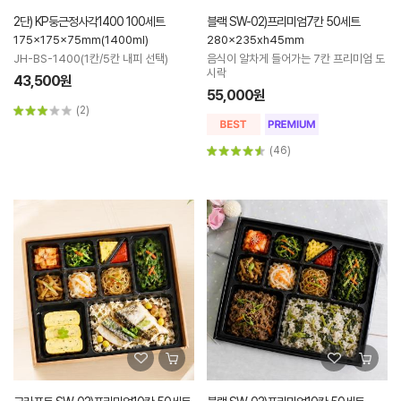
2단) KP둥근정사각1400 100세트
블랙 SW-02)프리미엄7칸 50세트
175x175x75mm(1400ml)
280x235xh45mm
JH-BS-1400(1칸/5칸 내피 선택)
음식이 알차게 들어가는 7칸 프리미엄 도
시락
43,500원
55,000원
(2)
(46)