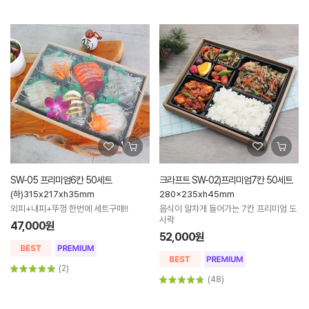
SW-05 프리미엄6칸 50세트
크라프트 SW-02)프리미엄7칸 50세트
(하)315x217xh35mm
280x235xh45mm
외피+내피+뚜껑 한번에 세트구매!!
음식이 알차게 들어가는 7칸 프리미엄 도
시락
47,000원
52,000원
(2)
(48)