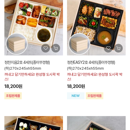
정찬지음2호 4세트(종이뚜껑형)
정찬EASY2호 4세트(종이뚜껑형)
(하)270x245xh55mm
(하)270x245xh55mm
꺼내고 담기만하세요! 완성형 도시락 박
꺼내고 담기만하세요! 완성형 도시락 박
스!
스!
18,200원
18,200원