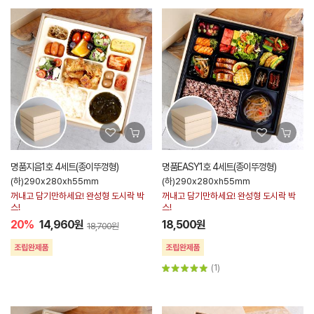
명품지음1호 4세트(종이뚜껑형)
명품EASY1호 4세트(종이뚜껑형)
(하)290x280xh55mm
(하)290x280xh55mm
꺼내고 담기만하세요! 완성형 도시락 박
꺼내고 담기만하세요! 완성형 도시락 박
스!
스!
20%
14,960원
18,500원
18,700원
(1)