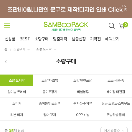
0
신상품
BEST
소량구매
맞춤제작
샘플신청
기획전
혜택보기
홈
소량구매
소량 도시락
소량구매
소량 도시락
소량 회·초밥
소량 반찬포장
소스·국물·죽
알미늄·트레이
종이포장지
비닐봉투
베이킹·머핀컵
스티커
종이봉투·쇼핑백
수저집·수저류
진공·스탠드·스파우트
리본·띠지
빨대·꼬지
OPP·비닐
주방위생·잡화
총
35
개 상품