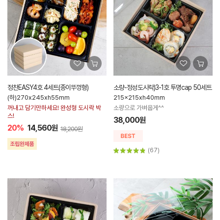
정찬EASY4호 4세트(종이뚜껑형)
소량-정성도시락)3-1호 투명cap 50세트
(하)270x245xh55mm
215x215xh40mm
꺼내고 담기만하세요! 완성형 도시락 박
소량으로 가벼웁게^^
스!
38,000원
20%
14,560원
18,200원
(67)