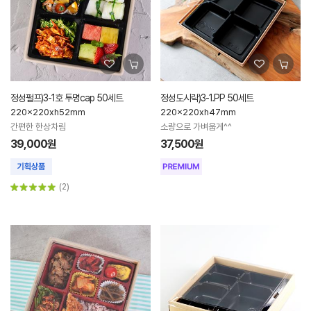
정성펄프)3-1호 투명cap 50세트
정성도시락)3-1.PP 50세트
220x220xh52mm
220x220xh47mm
간편한 한상차림
소량으로 가벼웁게^^
39,000원
37,500원
(2)