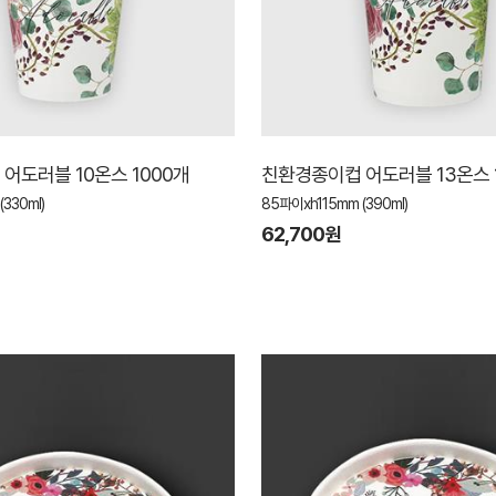
어도러블 10온스 1000개
친환경종이컵 어도러블 13온스 
330ml)
85파이xh115mm (390ml)
62,700원