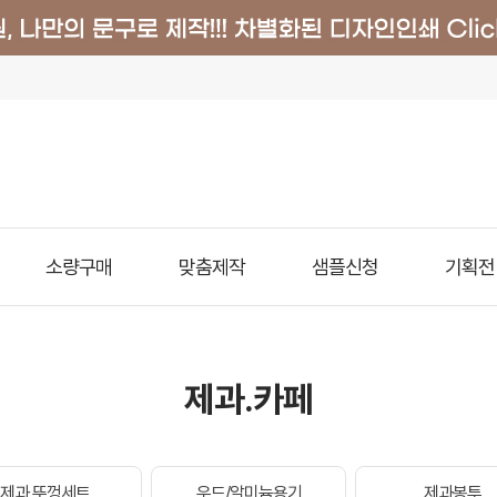
소량구매
맞춤제작
샘플신청
기획전
제과.카페
제과 뚜껑세트
우드/알미늄용기
제과봉투