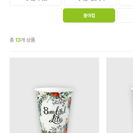
종이컵
총
13
개 상품