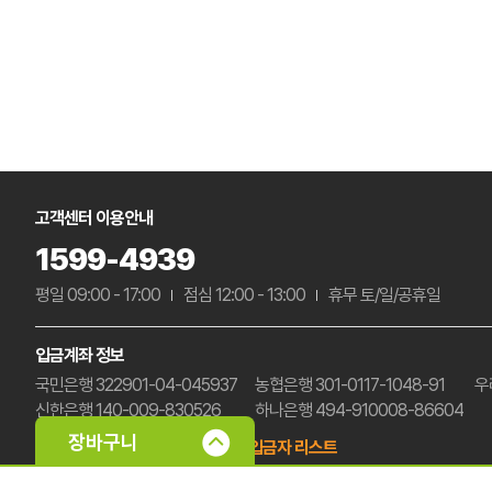
고객센터 이용안내
1599-4939
평일 09:00 - 17:00
점심 12:00 - 13:00
휴무 토/일/공휴일
입금계좌 정보
국민은행 322901-04-045937
농협은행 301-0117-1048-91
우
신한은행 140-009-830526
하나은행 494-910008-86604
예금주 : (주)삼부팩
미확인 입금자 리스트