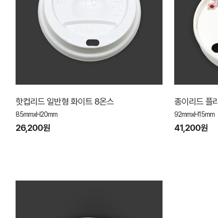
핫컵리드 일반형 화이트 8온스
종이리드 플라
85mmxH20mm
92mmxH15mm
26,200원
41,200원