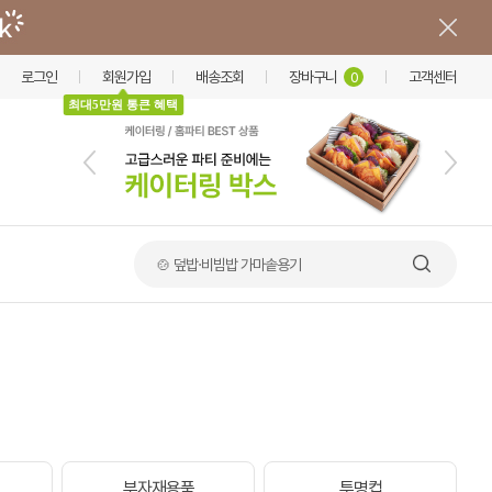
로그인
회원가입
배송조회
장바구니
고객센터
0
최대5만원 통큰 혜택
🍲 덮밥·비빔밥 가마솥용기
부자재용품
투명컵