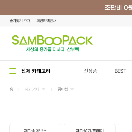
즐겨찾기 추가
회원혜택안내
신상품
BEST
홈
제과.카페
종이컵
제과종이박스
제과용기/트레이