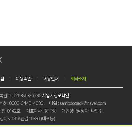
침
이용약관
이용안내
회사소개
호 : 126-86-26795
사업자정보확인
호 : 0303-3449-4939
메일 : samboopack@naver.com
이천-0142호
대표이사 : 장은정
개인정보담당자 : 나인수
미로1818번길 16-26 (대포동)