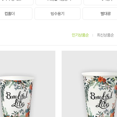
컵홀더
빙수용기
빨대류
인기상품순
최신상품순