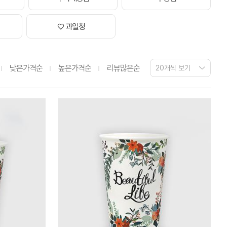
♡ 과일청
낮은가격순
높은가격순
리뷰많은순