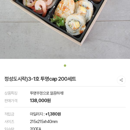
정성도시락)3-1호 투명cap 200세트
상품특징
투명뚜껑으로 깔끔하게!
138,000원
판매가격
적립금
마일리지 :
+1,380원
사이즈
215x215xh40mm
입수량
200EA