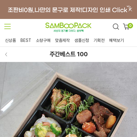
0
신상품
BEST
소량구매
맞춤제작
샘플신청
기획전
혜택보기
주간베스트 100