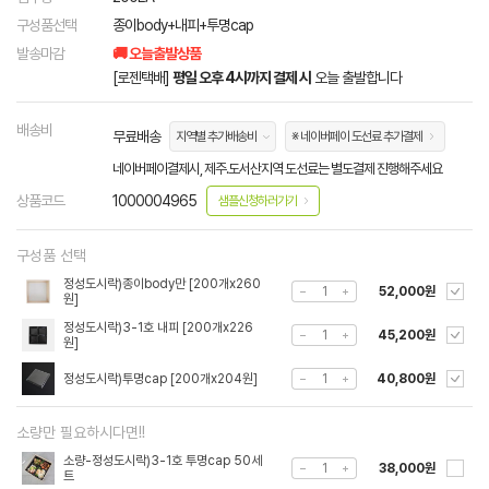
구성품선택
종이body+내피+투명cap
발송마감
🚚 오늘출발상품
[로젠택배]
평일 오후 4시까지 결제 시
오늘 출발합니다
배송비
무료배송
지역별 추가배송비
※ 네이버페이 도선료 추가결제
네이버페이결제시, 제주.도서산지역 도선료는 별도결제 진행해주세요
상품코드
1000004965
샘플신청하러가기
구성품 선택
정성도시락)종이body만 [200개x260
52,000원
원]
정성도시락)3-1호 내피 [200개x226
45,200원
원]
정성도시락)투명cap [200개x204원]
40,800원
소량만 필요하시다면!!
소량-정성도시락)3-1호 투명cap 50세
38,000원
트