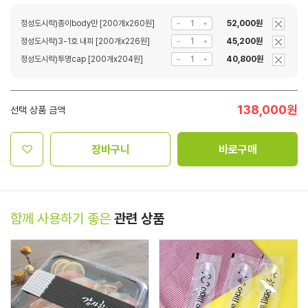
정성도시락)종이body만 [200개x260원]
52,000원
정성도시락)3-1호 내피 [200개x226원]
45,200원
정성도시락)투명cap [200개x204원]
40,800원
138,000
원
선택 상품 금액
장바구니
바로구매
함께 사용하기 좋은
관련 상품