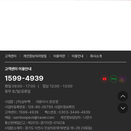
고객센터
개인정보처리방침
이용약관
이용안내
회사소개
고객센터 이용안내
1599-4939
평일 09:00 - 17:00
점심 12:00 - 13:00
휴무 토/일/공휴일
사업장 :
(주)삼부팩
대표이사 :장은정
사업자등록번호 : 126-86-26795 사업자정보확인
고객센터 : 1599-4939
팩스번호 : 0303-3449-4939
메일 : samboopack@naver.com
개인정보담당자 : 나인수
통신판매업신고 : 제2012-경기이천-0142호
사업장소재지 : 경기도 이천시 진상미로1818번길 16-26 (대포동)