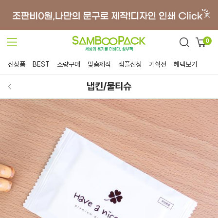
0
신상품
BEST
소량구매
맞춤제작
샘플신청
기획전
혜택보기
냅킨/물티슈