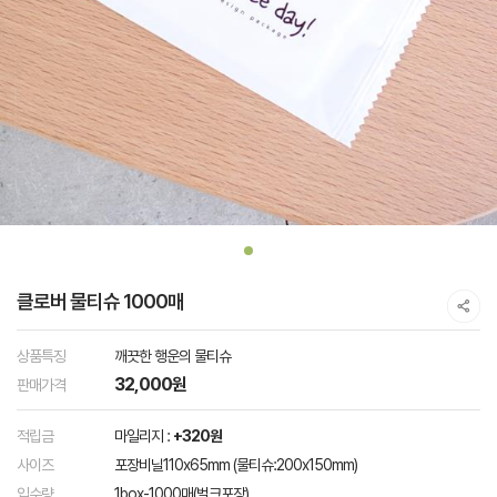
클로버 물티슈 1000매
상품특징
깨끗한 행운의 물티슈
32,000원
판매가격
적립금
마일리지 :
+320원
사이즈
포장비닐110x65mm (물티슈:200x150mm)
입수량
1box-1000매(벌크포장)