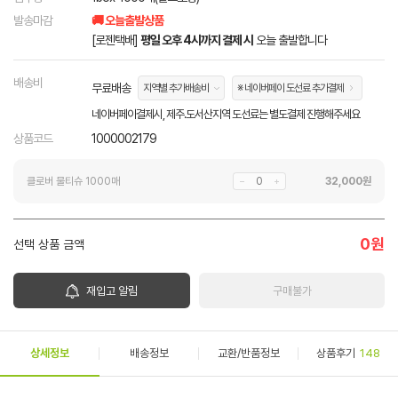
발송마감
🚚 오늘출발상품
[로젠택배]
평일 오후 4시까지 결제 시
오늘 출발합니다
배송비
무료배송
지역별 추가배송비
※ 네이버페이 도선료 추가결제
네이버페이결제시, 제주.도서산지역 도선료는 별도결제 진행해주세요
상품코드
1000002179
클로버 물티슈 1000매
32,000
원
0
원
선택 상품 금액
재입고 알림
구매불가
상세정보
배송정보
교환/반품정보
상품후기
148