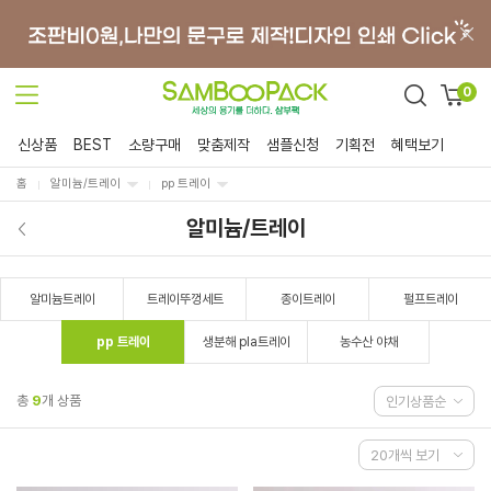
0
신상품
BEST
소량구매
맞춤제작
샘플신청
기획전
혜택보기
홈
알미늄/트레이
pp 트레이
알미늄/트레이
알미늄트레이
트레이뚜껑세트
종이트레이
펄프트레이
pp 트레이
생분해 pla트레이
농수산 야채
총
9
개 상품