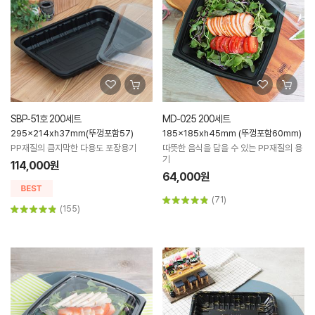
SBP-51호 200세트
MD-025 200세트
295x214xh37mm(뚜껑포함57)
185x185xh45mm (뚜껑포함60mm)
PP재질의 큼지막한 다용도 포장용기
따뜻한 음식을 담을 수 있는 PP재질의 용
기
114,000원
64,000원
(71)
(155)