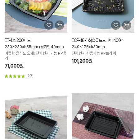
ET-1호 200세트
ECP-18-1호)흑골드트레이 400개
230x230xh55mm (용기만40mm)
240x175xh30mm
따뜻한 음식도 오케! 전자렌지 가능 PP용
전자렌지 사용가능 PP트레이
기
101,200원
71,000원
(27)