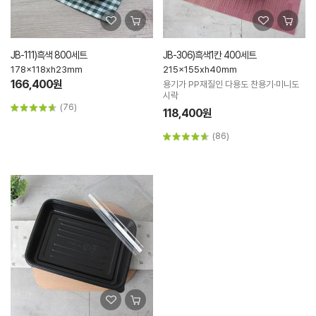
JB-111)흑색 800세트
JB-306)흑색1칸 400세트
178x118xh23mm
215x155xh40mm
166,400원
용기가 PP재질인 다용도 찬용기·미니도
시락
(76)
118,400원
(86)