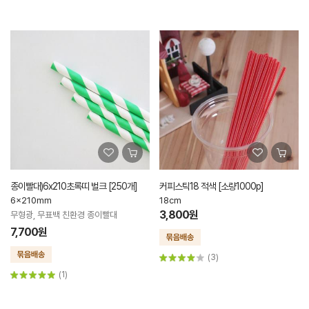
종이빨대)6x210초록띠 벌크 [250개]
커피스틱18 적색 [소량1000p]
6x210mm
18cm
3,800원
무형광, 무표백 친환경 종이빨대
7,700원
(3)
(1)