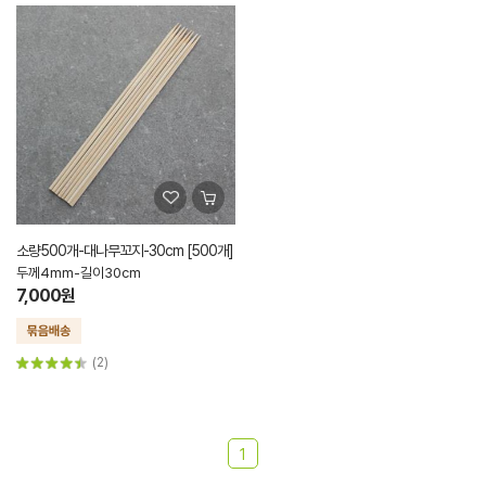
소량500개-대나무꼬지-30cm [500개]
두께4mm-길이30cm
7,000원
(2)
1