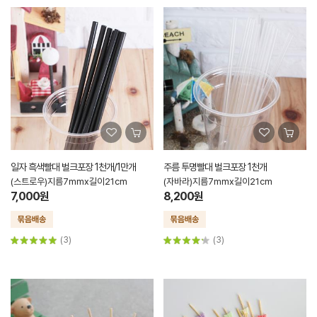
일자 흑색빨대 벌크포장 1천개/1만개
주름 투명빨대 벌크포장 1천개
(스트로우)지름7mmx길이21cm
(자바라)지름7mmx길이21cm
7,000원
8,200원
(3)
(3)