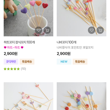
하트꼬지 장식꼬지 100개
나비꼬지 100개
♥ 하트~하트 ♥
나비장식이 포인트인 과일꼬지
2,900원
2,900원
(10)