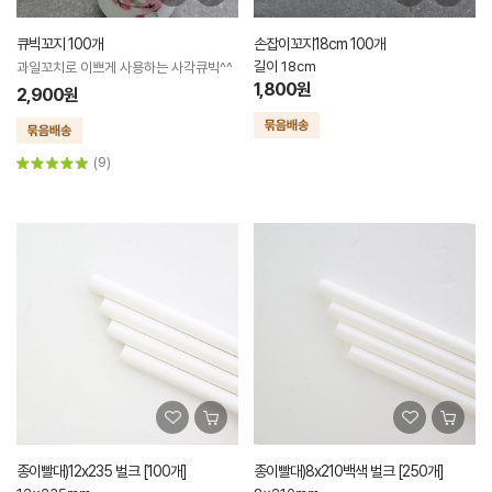
큐빅꼬지 100개
손잡이꼬지18cm 100개
길이 18cm
과일꼬치로 이쁘게 사용하는 사각큐빅^^
1,800원
2,900원
(9)
종이빨대)12x235 벌크 [100개]
종이빨대)8x210백색 벌크 [250개]