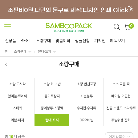
0
신상품
BEST
소량구매
맞춤제작
샘플신청
기획전
혜택보기
홈
소량구매
빨대·꼬지
소량구매
소량 도시락
소량 회·초밥
소량 반찬포장
소스·국물·죽
알미늄·트레이
종이포장지
비닐봉투
베이킹·머핀컵
스티커
종이봉투·쇼핑백
수저집·수저류
진공·스탠드·스파우트
리본·띠지
빨대·꼬지
OPP·비닐
주방위생·잡화
총
19
개 상품