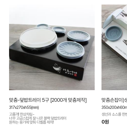
맞춤-덮밥트레이 5구 [2000개 맞춤제작]
맞춤손잡이)
317x270xh55(mm)
350x200xh60
고품격! 한상차림~
생선과 소스를 한번
너무 고급스럽게 잘 나온 블랙 덮밥트레이
0원
원하는 용기에 맞춰 디벨롭 제작!