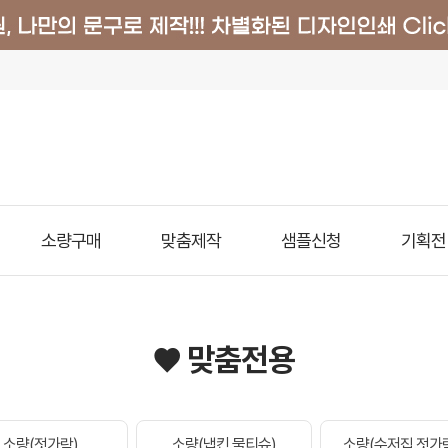
소량구매
맞춤제작
샘플신청
기획전
♥ 맞춤전용
소량(젓가락)
소량(냅킨.물티슈)
소량(수저집.젓가