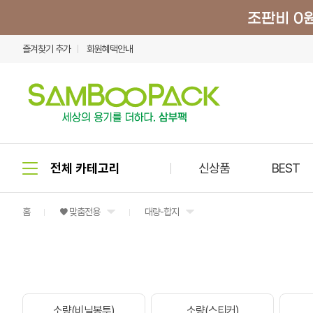
즐겨찾기 추가
회원혜택안내
신상품
BEST
홈
♥ 맞춤전용
대량-합지
소량(비닐봉투)
소량(스티커)