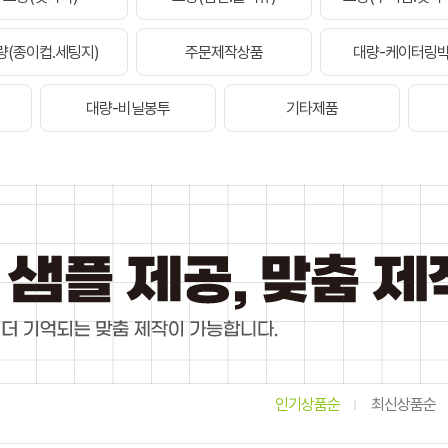
량(종이컵.세팅지)
주문제작상품
대량-케이터링
대량-비닐봉투
기타제품
인기상품순
최신상품순