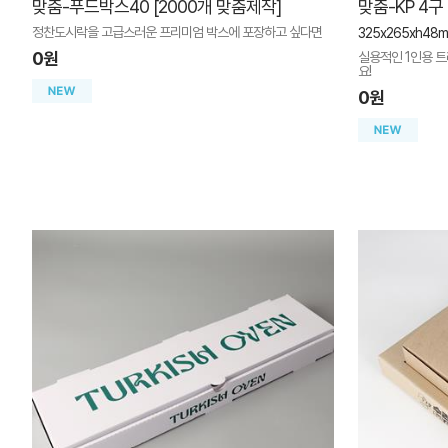
맞춤-푸드박스40 [2000개 맞춤제작]
맞춤-KP 4구
정찬도시락을 고급스러운 프리미엄 박스에 포장하고 싶다면
325x265xh48
0원
실용적인 1인용 
요!
0원