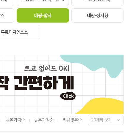
박스
대량-합지
대량-상자형
무료디자인소스
낮은가격순
높은가격순
리뷰많은순