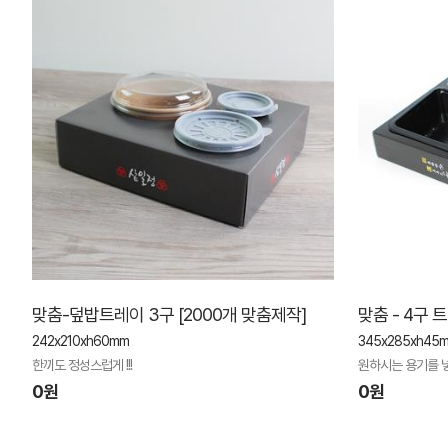
맞춤-덮밥트레이 3구 [2000개 맞춤제작]
맞춤 - 4구 
242x210xh60mm
345x285xh45
한끼도 정성스럽게 !!!
원하시는 용기를 
0원
0원