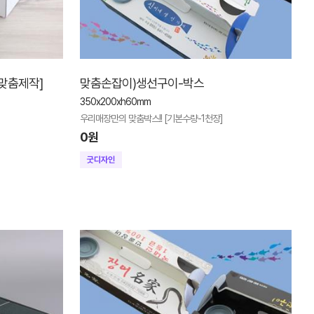
 맞춤제작]
맞춤손잡이)생선구이-박스
350x200xh60mm
우리매장만의 맞춤박스!! [기본수량-1천장]
0원