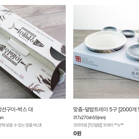
생선구이-박스 대
맞춤-덮밥트레이 5구 [2000개
mm
317x270xh55(mm)
에 넣을 수 있는 맞춤 박스!!
프리미엄 [1인덮밥] 트레이 *^o^*
0원