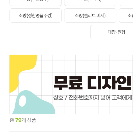
소량(정찬명품뚜껑)
소량(슬리브.띠지)
소
대량-원형
총
79
개 상품