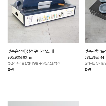
맞춤손잡이)생선구이-박스 대
맞춤-덮밥트레
350x200xh60mm
298x285xh44
생선과 소스를 한번에 넣을 수 있는 맞춤 박스!!
원하시는 용기를 
0원
0원