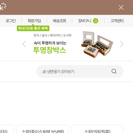
로그인
회원가입
배송조회
장바구니
고객센터
0
최대5만원 통큰 혜택
🧊 냉면용기 모아보기
락집)
소량(종이쇼핑백,보냉백)
소량(씰링필름)