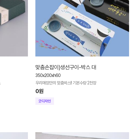
맞춤손잡이)생선구이-박스 대
350x200xh60
스
우리매장만의 맞춤박스!! 기본수량 2천장
0원