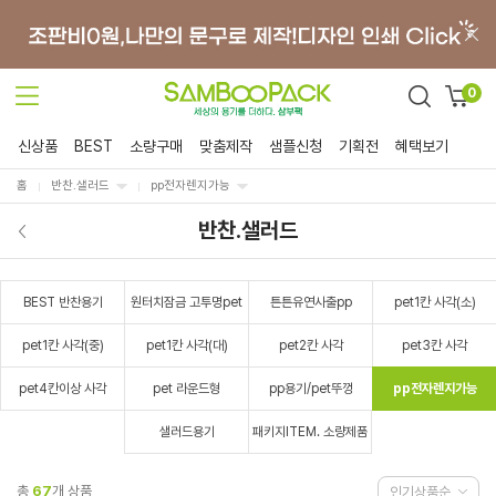
0
신상품
BEST
소량구매
맞춤제작
샘플신청
기획전
혜택보기
홈
반찬.샐러드
pp전자렌지가능
반찬.샐러드
BEST 반찬용기
원터치잠금 고투명pet
튼튼유연사출pp
pet1칸 사각(소)
pet1칸 사각(중)
pet1칸 사각(대)
pet2칸 사각
pet3칸 사각
pet4칸이상 사각
pet 라운드형
pp용기/pet뚜껑
pp전자렌지가능
샐러드용기
패키지ITEM. 소량제품
총
67
개 상품