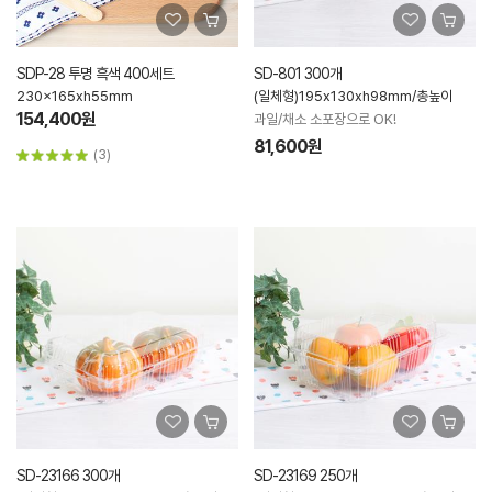
SDP-28 투명 흑색 400세트
SD-801 300개
230x165xh55mm
(일체형)195x130xh98mm/총높이
154,400원
과일/채소 소포장으로 OK!
81,600원
(3)
SD-23166 300개
SD-23169 250개