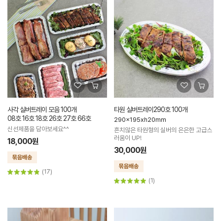
사각 실버트레이 모음 100개
타원 실버트레이290호 100개
08호 16호 18호 26호 27호 66호
290x195xh20mm
신선제품을 담아보세요^^
흔치않은 타원형의 실버의 은은한 고급스
러움이 UP!
18,000원
30,000원
(17)
(1)