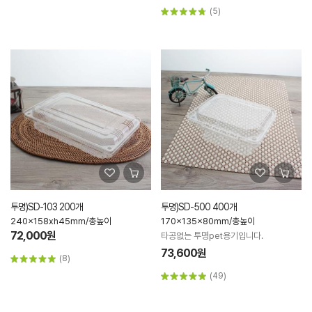
(5)
투명)SD-103 200개
투명)SD-500 400개
240x158xh45mm/총높이
170x135x80mm/총높이
72,000원
타공없는 투명pet용기입니다.
73,600원
(8)
(49)