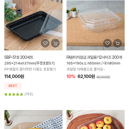
SBP-51호 200세트
FA원터치잠금 과일용기2사이즈 200개
295x214xh37mm(뚜껑포함57)
165x190x소 h60mm / 대 h80mm
PP재질의 큼지막한 다용도 포장용기
과일및 야채용으로 좋아요~
114,000원
10%
62,100원
69,000원
(155)