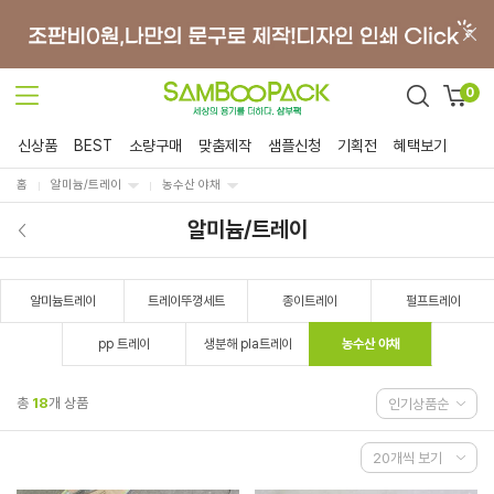
0
신상품
BEST
소량구매
맞춤제작
샘플신청
기획전
혜택보기
홈
알미늄/트레이
농수산 야채
알미늄/트레이
알미늄트레이
트레이뚜껑세트
종이트레이
펄프트레이
pp 트레이
생분해 pla트레이
농수산 야채
총
18
개 상품