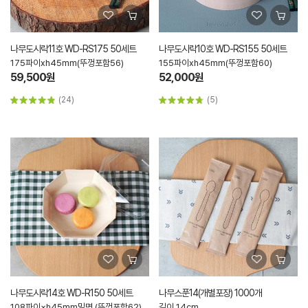
나무도시락11호 WD-RS175 50세트
나무도시락10호 WD-RS155 50세트
175파이xh45mm(뚜껑포함56)
155파이xh45mm(뚜껑포함60)
59,500원
52,000원
(24)
(5)
나무도시락14호 WD-R150 50세트
나무스푼14(개별포장) 1000개
108파이×h45mm밑면 (뚜껑포함62)
길이 14cm