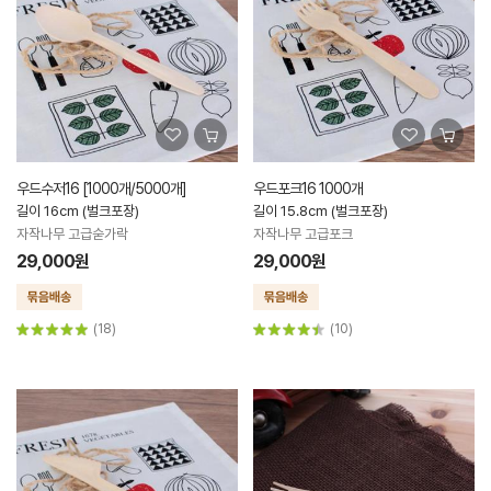
우드수저16 [1000개/5000개]
우드포크16 1000개
길이 16cm (벌크포장)
길이 15.8cm (벌크포장)
자작나무 고급숟가락
자작나무 고급포크
29,000원
29,000원
(18)
(10)