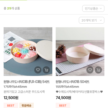
총
25
개 상품
원형나무도시락03B (FLR-03B) 5세트
원형나무도시락01B 50세트
175파이xh45mm
155파이xh45mm
분위기있고 고급스러운 우드도시락
♥수제도시락/베이커리/선물포장박스♥
12,500원
74,500원