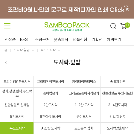
0
신상품
BEST
소량구매
맞춤제작
샘플신청
기획전
혜택보기
홈
도시락.덮밥
우드도시락
도시락.덮밥
프리미엄명품도시락
프리미엄정찬도시락
케이터링파티박스
★홈파티팩
정식.정성.한식.푸드박
종이컵용기
크라프트종이사각용기
친환경펄프 뚜껑세트형
스
친환경펄프 일체형
2단도시락
1~2칸 도시락
3~4칸도시락
5칸도시락
6칸이상 도시락
종이도시락
김밥/유산지
우드도시락
★소량 도시락
쇼핑봉투.잡화
도시락맞춤제작