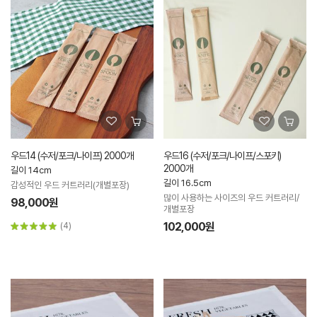
우드14 (수저/포크/나이프) 2000개
우드16 (수저/포크/나이프/스포키)
2000개
길이 14cm
길이 16.5cm
감성적인 우드 커트러리(개별포장)
많이 사용하는 사이즈의 우드 커트러리/
98,000원
개별포장
102,000원
(4)