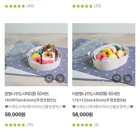
(40)
(25)
원형나무도시락02B 50세트
타원형나무도시락06B 50세트
160파이xh40mm(뚜껑포함55)
170x120xh45mm(뚜껑포함58)
♥수제도시락/베이커리/선물포장박스♥
♥수제도시락/베이커리/선물포장박스♥
59,000원
58,000원
(10)
(2)