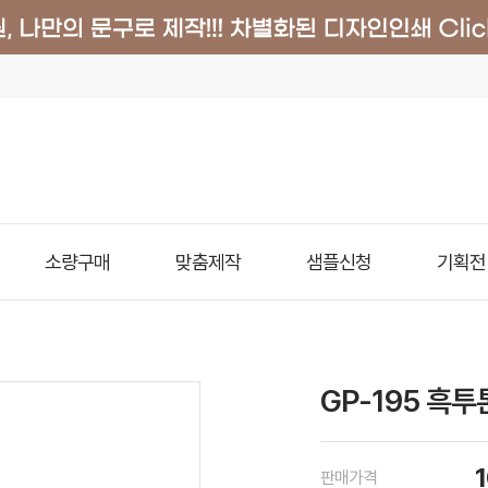
소량구매
맞춤제작
샘플신청
기획전
GP-195 흑투
판매가격