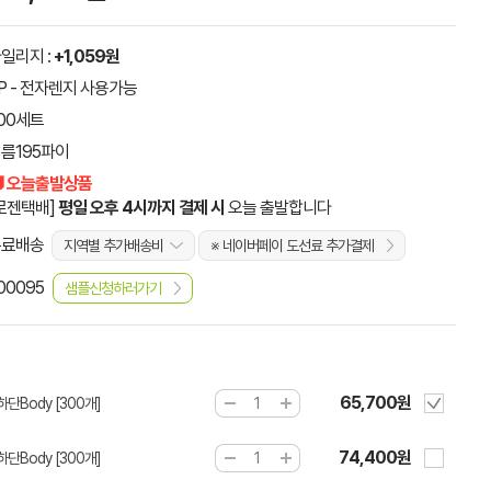
일리지 :
+1,059원
P - 전자렌지 사용가능
00세트
름195파이
 오늘출발상품
로젠택배]
평일 오후 4시까지 결제 시
오늘 출발합니다
무료배송
지역별 추가배송비
※ 네이버페이 도선료 추가결제
00095
샘플신청하러가기
65,700원
하단Body [300개]
74,400원
하단Body [300개]