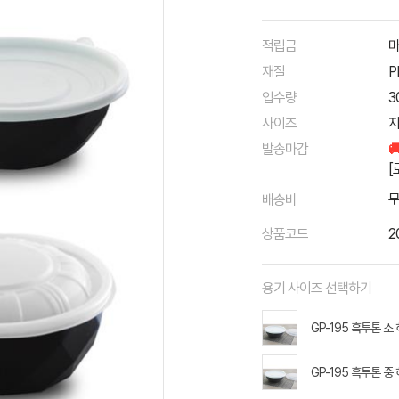
적립금
마
재질
P
입수량
3
사이즈
지
발송마감

[
배송비
상품코드
2
용기 사이즈 선택하기
GP-195 흑투톤 소 
GP-195 흑투톤 중 