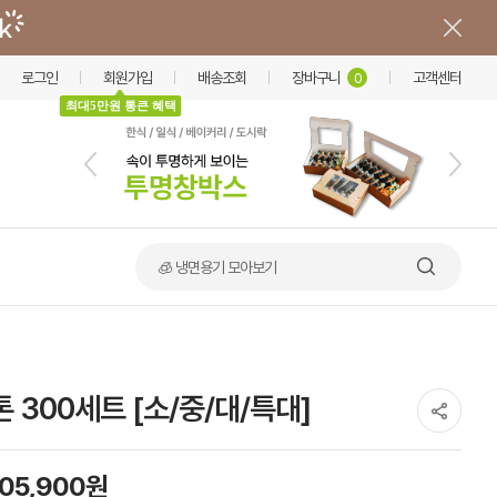
로그인
회원가입
배송조회
장바구니
고객센터
0
최대5만원 통큰 혜택
🍲 덮밥·비빔밥 가마솥용기
톤 300세트 [소/중/대/특대]
105,900원