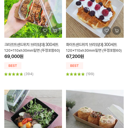
크라프트샌드위치 브리또(대) 300세트
화이트샌드위치 브리또(대) 300세트
120x110xh30mm밑면 (뚜껑포함60)
120x110xh30mm밑면 (뚜껑포함60)
69,000원
67,200원
(394)
(199)