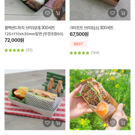
블랙샌드위치 브리또(대) 300세트
크라프트 브리또(소) 300세트
67,500원
120x110xh30mm밑면 (뚜껑포함60)
72,000원
(32)
(144)