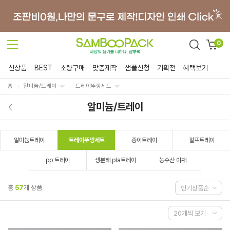
0
신상품
BEST
소량구매
맞춤제작
샘플신청
기획전
혜택보기
홈
알미늄/트레이
트레이뚜껑세트
알미늄/트레이
알미늄트레이
트레이뚜껑세트
종이트레이
펄프트레이
pp 트레이
생분해 pla트레이
농수산 야채
총
57
개 상품