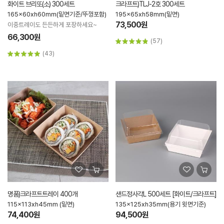
화이트 브리또(소) 300세트
크라프트)TLJ-2호 300세트
165x60xh60mm(밑면기준/뚜껑포함)
195x65xh58mm(밑면)
73,500원
이중트레이도 든든하게 포장하세요~
66,300원
(57)
(43)
명품)크라프트트레이 400개
샌드정사각L 500세트 [화이트/크라프트]
115x113xh45mm (밑면)
135x125xh35mm(용기 윗면기준)
74,400원
94,500원