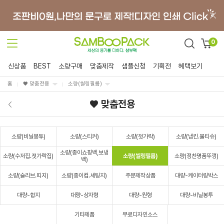
0
신상품
BEST
소량구매
맞춤제작
샘플신청
기획전
혜택보기
홈
♥ 맞춤전용
소량(씰링필름)
♥ 맞춤전용
소량(비닐봉투)
소량(스티커)
소량(젓가락)
소량(냅킨.물티슈)
소량(종이쇼핑백,보냉
소량(수저집.젓가락집)
소량(씰링필름)
소량(정찬명품뚜껑)
백)
소량(슬리브.띠지)
소량(종이컵.세팅지)
주문제작상품
대량-케이터링박스
대량-합지
대량-상자형
대량-원형
대량-비닐봉투
기타제품
무료디자인소스