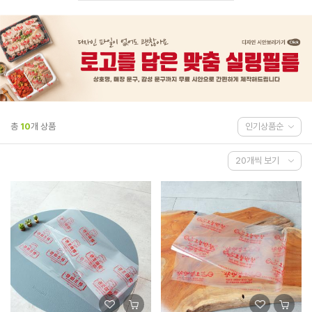
총
10
개 상품