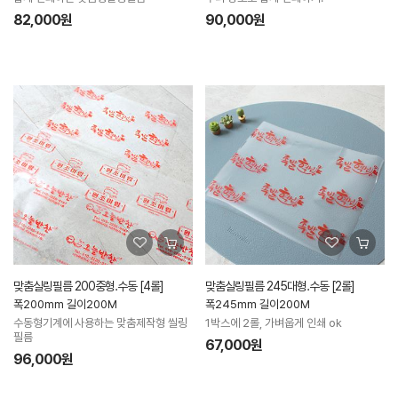
82,000원
90,000원
맞춤실링필름 200중형.수동 [4롤]
맞춤실링필름 245대형.수동 [2롤]
폭200mm 길이200M
폭245mm 길이200M
수동형기계에 사용하는 맞춤제작형 씰링
1박스에 2롤, 가벼웁게 인쇄 ok
필름
67,000원
96,000원