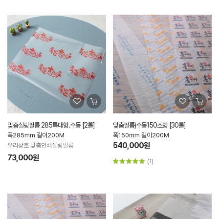
맞춤실링필름 285특대형.수동 [2롤]
맞춤필름)수동150소형 [30롤]
폭285mm 길이200M
폭150mm 길이200M
540,000원
우리상호 맞춤인쇄실링필름
73,000원
(1)