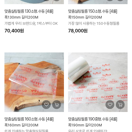
맞춤실링필름 130소형.수동 [4롤]
맞춤실링필름 150소형.수동 [4롤]
폭130mm 길이200M
폭150mm 길이200M
가볍게 우리 브랜드化 1박스부터 OK
가장 많이 사용하는 150수동형필름
70,400원
78,000원
맞춤실링필름 160소형.수동 [4롤]
맞춤실링필름 190중형.수동 [4롤]
폭160mm 길이200M
폭190mm 길이200M
쉽게 인쇄하는 맞춤형실링필름
우리 상호로 쉽게 인쇄하기!