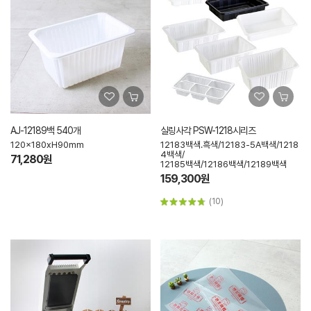
AJ-12189백 540개
실링사각 PSW-1218시리즈
120x180xH90mm
12183백색.흑색/12183-5A백색/1218
4백색/
71,280원
12185백색/12186백색/12189백색
159,300원
(10)