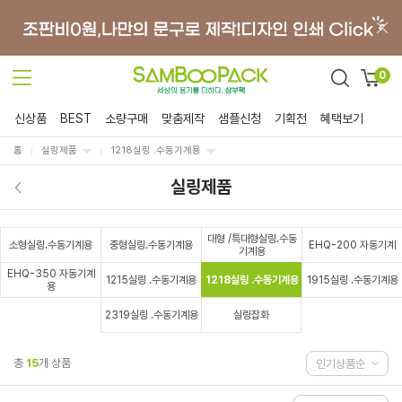
0
신상품
BEST
소량구매
맞춤제작
샘플신청
기획전
혜택보기
홈
실링제품
1218실링 .수동기계용
실링제품
대형 /특대형실링.수동
소형실링.수동기계용
중형실링.수동기계용
EHQ-200 자동기계
기계용
EHQ-350 자동기계
1215실링 .수동기계용
1218실링 .수동기계용
1915실링 .수동기계용
용
2319실링 .수동기계용
실링잡화
총
15
개 상품