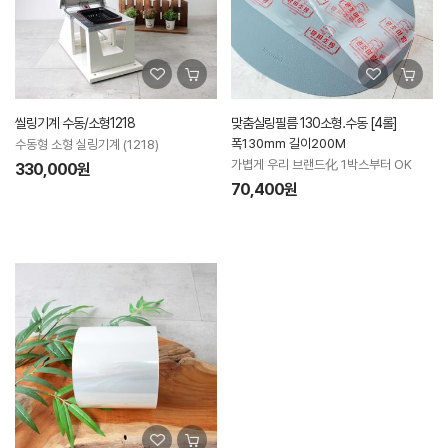
씰링기계 수동/소형1218
맞춤실링필름 130소형.수동 [4롤]
폭130mm 길이200M
수동형 소형 실링기계 (1218)
가볍게 우리 브랜드化 1박스부터 OK
330,000원
70,400원