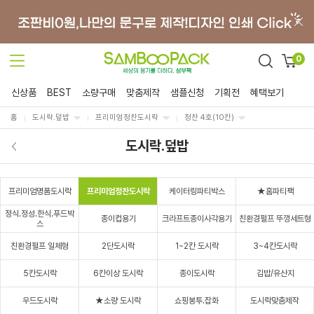
0
신상품
BEST
소량구매
맞춤제작
샘플신청
기획전
혜택보기
홈
도시락.덮밥
프리미엄정찬도시락
정찬 4호(10칸)
도시락.덮밥
프리미엄명품도시락
프리미엄정찬도시락
케이터링파티박스
★홈파티팩
정식.정성.한식.푸드박
종이컵용기
크라프트종이사각용기
친환경펄프 뚜껑세트형
스
친환경펄프 일체형
2단도시락
1~2칸 도시락
3~4칸도시락
5칸도시락
6칸이상 도시락
종이도시락
김밥/유산지
우드도시락
★소량 도시락
쇼핑봉투.잡화
도시락맞춤제작