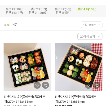
정찬 1호(10칸)
정찬 2호(8칸)
정찬 3호(5칸)
정찬 4호(10칸)
정찬 5호(4칸)
정찬 9-1호(9칸)
정찬 조합형
총
4
개 상품
정찬도시락 4호(종이뚜껑) 200세트
정찬도시락 4호(투명뚜껑) 200세트
(하)270x245xh55mm
(하)270x245xh55mm