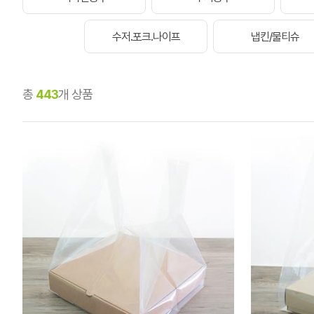
수저.포크.나이프
냅킨/물티슈
총
443
개 상품