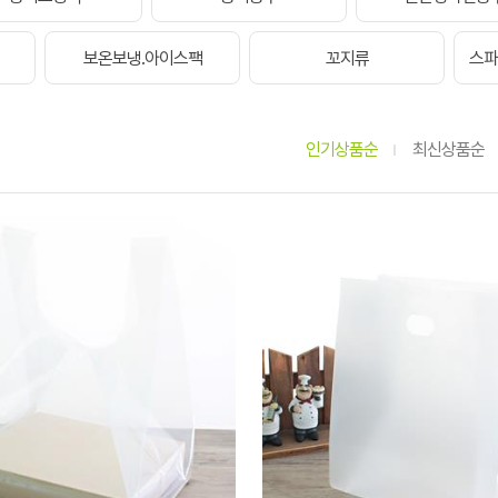
보온보냉.아이스팩
꼬지류
스파
인기상품순
최신상품순