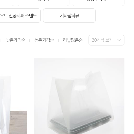
우트.진공지퍼 스탠드
기타잡화류
낮은가격순
높은가격순
리뷰많은순