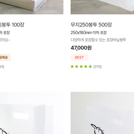
지봉투 100장
무지250봉투 500장
하 포장
250x180mm 이하 포장
맞아요~
다양하게 포장할수 있는 포장비닐봉투
47,000원
93)
(370)