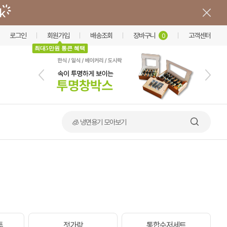
로그인
회원가입
배송조회
장바구니
고객센터
0
최대5만원 통큰 혜택
🧊 냉면용기 모아보기
투
젓가락
통합수저세트