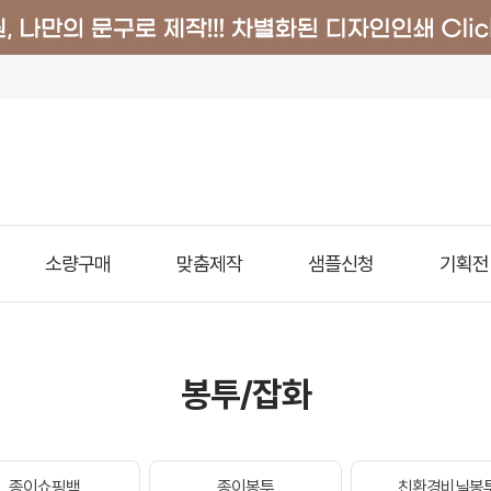
소량구매
맞춤제작
샘플신청
기획전
봉투/잡화
종이쇼핑백
종이봉투
친환경비닐봉