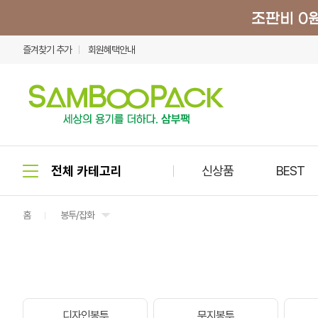
즐겨찾기 추가
회원혜택안내
신상품
BEST
홈
봉투/잡화
디자인봉투
무지봉투