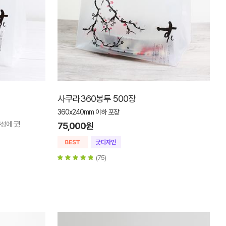
사쿠라360봉투 500장
360x240mm 이하 포장
성에 굿!
75,000원
(75)