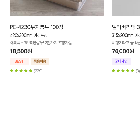
PE-4230무지봉투 100장
딜리버리댕 31
420x300mm 이하포장
315x200mm 이
해피박스39 짝꿍봉투! 2단까지 포장가능
비행기타고 슝 빠른
18,500원
76,000원
(229)
(3)