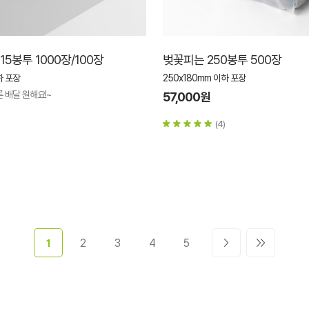
5봉투 1000장/100장
벚꽃피는 250봉투 500장
하 포장
250x180mm 이하 포장
 배달 원해요!~
57,000원
(4)
2
3
4
5
1