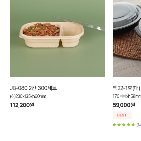
JB-080 2칸 300세트
팩22-1호(대)
(하)230x135xh60mm
170파이xh58mm 
112,200원
59,000원
(1