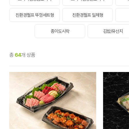
친환경펄프 뚜껑세트형
친환경펄프 일체형
종이도시락
김밥/유산지
총
64
개 상품