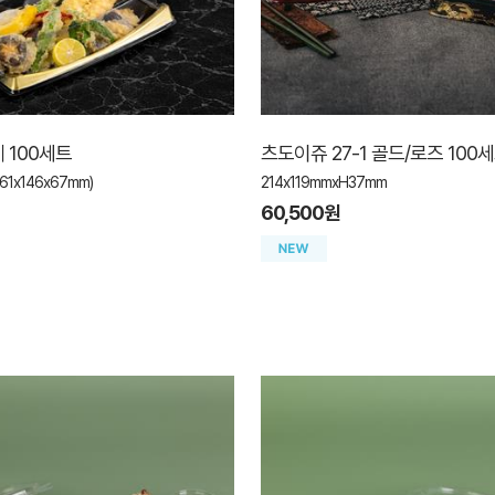
 100세트
츠도이쥬 27-1 골드/로즈 100
 261x146x67mm)
214x119mmxH37mm
60,500원