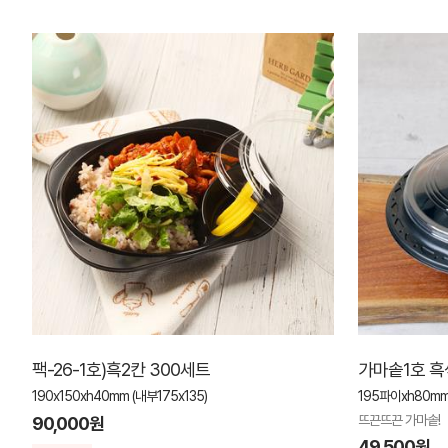
팩-26-1호)흑2칸 300세트
가마솥1호 흑
190x150xh40mm (내부175x135)
195파이xh80m
뜨끈뜨끈 가마솥!
90,000원
49,500원