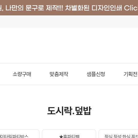
소량구매
맞춤제작
샘플신청
기획전
도시락.덮밥
케이터링파티박스
★홈파티팩
정식.정성.한식.푸