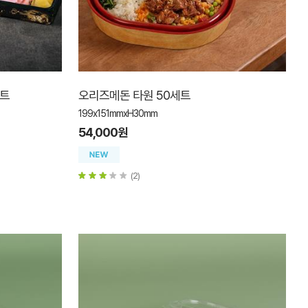
세트
오리즈메돈 타원 50세트
199x151mmxH30mm
54,000원
(2)