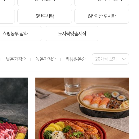
5칸도시락
6칸이상 도시락
쇼핑봉투.잡화
도시락맞춤제작
낮은가격순
높은가격순
리뷰많은순