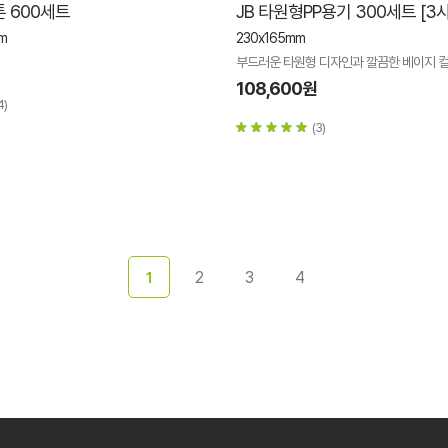
톤 600세트
JB 타원형PP용기 300세트 [3
m
230x165mm
부드러운 타원형 디자인과 깔끔한 베이지 
108,600원
4)
(3)
2
3
4
1