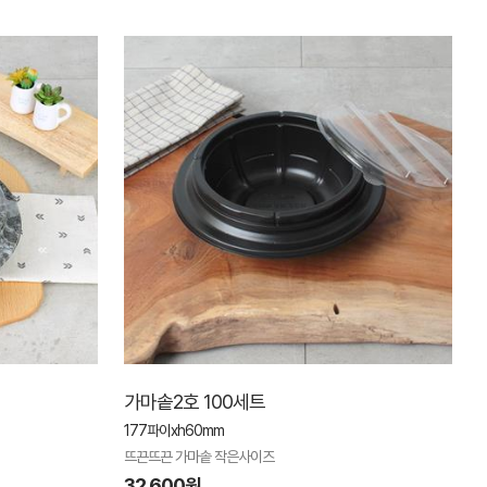
가마솥2호 100세트
177파이xh60mm
뜨끈뜨끈 가마솥 작은사이즈
32,600원