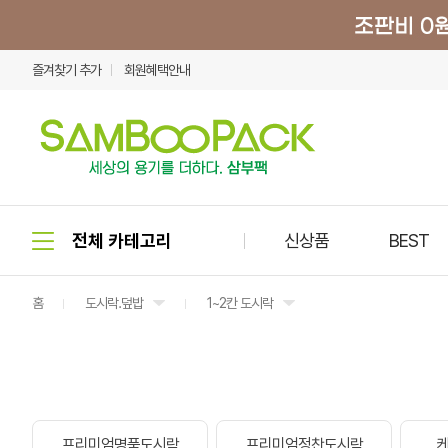
즐겨찾기 추가
회원혜택안내
신상품
BEST
홈
도시락.덮밥
1~2칸 도시락
프리미엄명품도시락
프리미엄정찬도시락