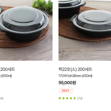
 200세트
팩22호(소) 200세트
(650ml)
170파이xh38mm (450ml)
55,000원
44)
(73)