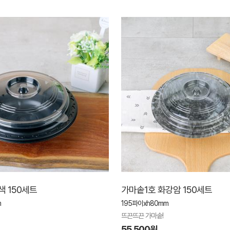
색 150세트
가마솥1호 화강암 150세트
m
195파이xh80mm
뜨끈뜨끈 가마솥!
55,500원