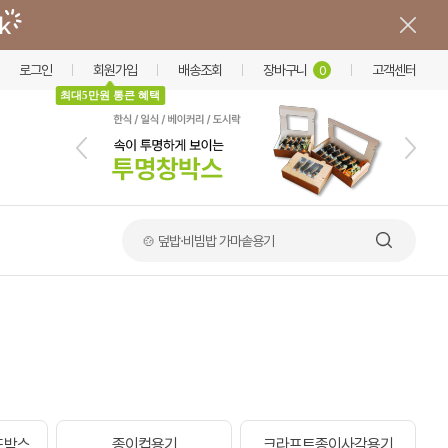
로그인
회원가입
배송조회
장바구니
고객센터
0
최대5만원 통큰 혜택
🍲 덮밥·비빔밥 가마솥용기
드박스
종이컵용기
크라프트종이사각용기