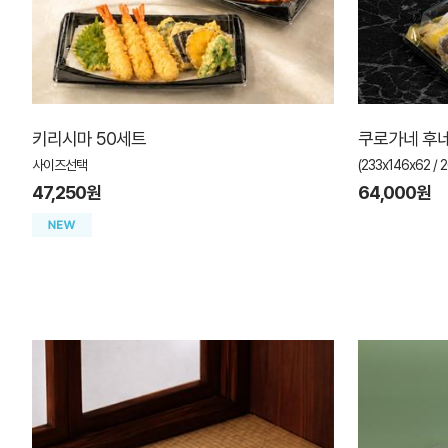
키리시마 50세트
쿠로가네 후네
사이즈선택
(233x146x62 /
47,250원
64,000원