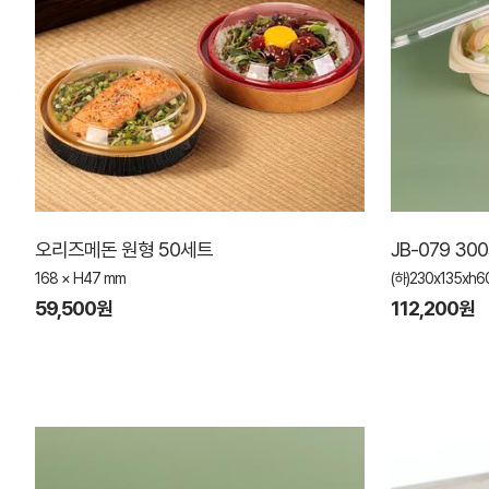
오리즈메돈 원형 50세트
JB-079 30
168 × H47 mm
(하)230x135xh
59,500원
112,200원