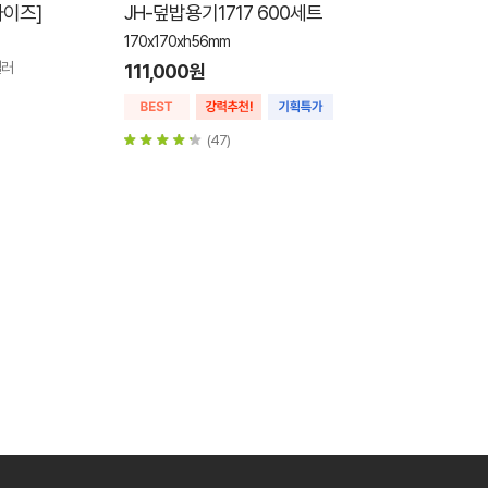
사이즈]
JH-덮밥용기1717 600세트
170x170xh56mm
컬러
111,000원
(47)