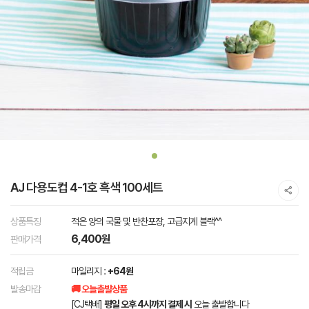
AJ 다용도컵 4-1호 흑색 100세트
상품특징
적은 양의 국물 및 반찬포장, 고급지게 블랙^^
6,400원
판매가격
적립금
마일리지 :
+64원
발송마감
🚚 오늘출발상품
[CJ택배]
평일 오후 4시까지 결제 시
오늘 출발합니다