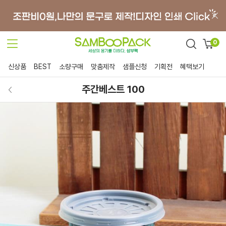
0
신상품
BEST
소량구매
맞춤제작
샘플신청
기획전
혜택보기
주간베스트 100