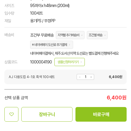
사이즈
95파이x h48mm (200ml)
입수량
100세트
재질
용기PS / 뚜껑PP
배송비
조건부 무료배송
지역별 추가배송비
조건별 배송
※ 네이버페이 도선료 추가결제
네이버페이결제시, 제주.도서산지역 도선료는 별도결제 진행해주세요
상품코드
1000004190
샘플신청하러가기
AJ 다용도컵 4-1호 흑색 100세트
6,400
원
6,400
원
선택 상품 금액
장바구니
바로구매