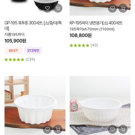
GP-195 흑투톤 300세트 [소/중/대/특
KP-195파이 냉면용기(소) 400세트
대]
195파이xh70mm (1100ml)
지름195파이
108,800원
105,900원
(40)
(239)