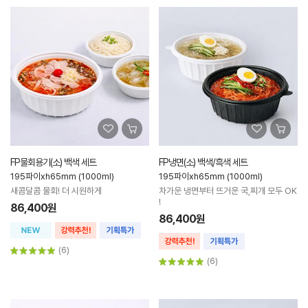
FP물회용기(소) 백색 세트
FP냉면(소) 백색/흑색 세트
195파이xh65mm (1000ml)
195파이xh65mm (1000ml)
새콤달콤 물회! 더 시원하게
차가운 냉면부터 뜨거운 국,찌개 모두 OK
!
86,400원
86,400원
(6)
(6)