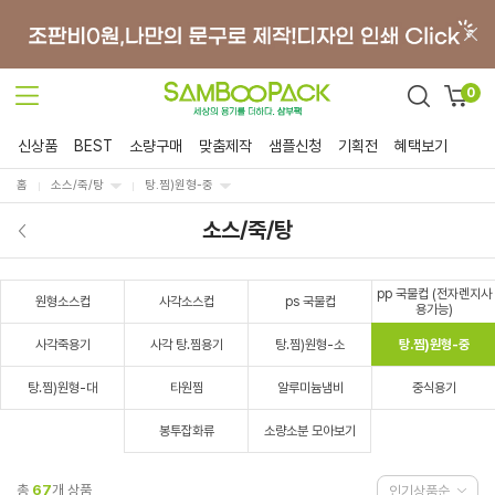
0
신상품
BEST
소량구매
맞춤제작
샘플신청
기획전
혜택보기
홈
소스/죽/탕
탕.찜)원형-중
소스/죽/탕
pp 국물컵 (전자렌지사
원형소스컵
사각소스컵
ps 국물컵
용가능)
사각죽용기
사각 탕.찜용기
탕.찜)원형-소
탕.찜)원형-중
탕.찜)원형-대
타원찜
알루미늄냄비
중식용기
봉투잡화류
소량소분 모아보기
총
67
개 상품