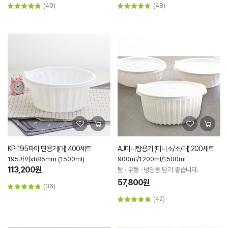
(40)
(48)
KP-195파이 면용기(대) 400세트
AJ미니탕용기 (미니소/소/대) 200세트
195파이xh85mm (1500ml)
900ml/1200ml/1500ml
113,200원
탕 · 우동 · 냉면등 담기 좋습니다.
57,800원
(36)
(42)