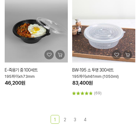
E-죽용기 중 100세트
BW-195 소 투명 300세트
195파이xh73mm
195파이xh61mm (1050ml)
46,200원
83,400원
(69)
1
2
3
4