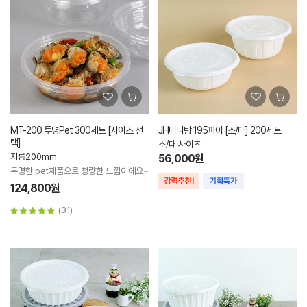
MT-200 투명Pet 300세트 [사이즈 선
JH미니탕 195파이 [소/대] 200세트
택]
소/대 사이즈
지름200mm
56,000원
투명한 pet제품으로 청량한 느낌이에요~
124,800원
(31)