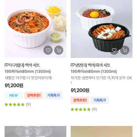
FP아구찜(대) 백색 세트
FP냉면(대) 백색/흑색 세트
195파이xh85mm (1300ml)
195파이xh85mm (1300ml)
새빨간 아구찜 더 맛있어보이게!
차가운 냉면부터 뜨거운 국,찌개 모두 OK
!
91,200원
91,200원
(9)
(9)