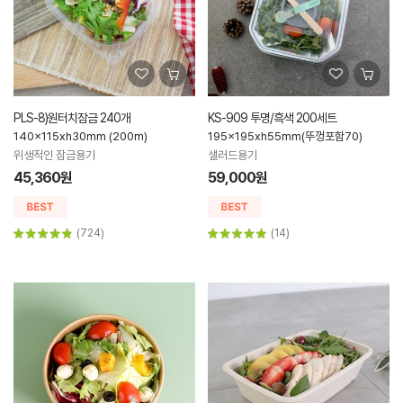
PLS-8)원터치잠금 240개
KS-909 투명/흑색 200세트
140x115xh30mm (200m)
195x195xh55mm(뚜껑포함70)
위생적인 잠금용기
샐러드용기
45,360원
59,000원
(724)
(14)