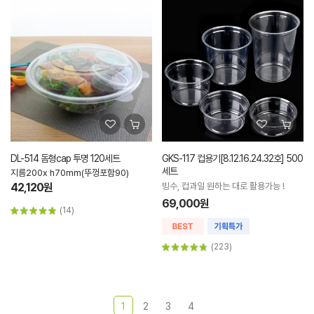
DL-514 돔형cap 투명 120세트
GKS-117 컵용기[8.12.16.24.32호] 500
세트
지름200x h70mm(뚜껑포함90)
42,120원
빙수, 컵과일 원하는 대로 활용가능 !
69,000원
(14)
(223)
1
2
3
4