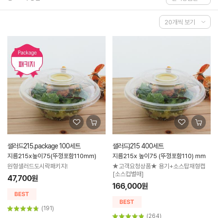
샐러드215.package 100세트
샐러드)215 400세트
지름215x높이75(뚜껑포함110mm)
지름215x 높이75 (뚜껑포함110) mm
원형샐러드도시락패키지!
★고객요청상품★ 용기+소스탑재형캡
[소스컵별매]
47,700원
166,000원
(191)
(264)