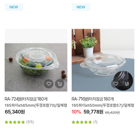
RA-724)원터치잠금 180개
RA-716)원터치잠금 180개
165파이xh65mm(뚜껑포함70)/일체형
165파이xh50mm(뚜껑포함57)/일체형
65,340원
10%
59,778원
66,420원
(55)
(1)