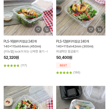
PLS-16)원터치잠금 240개
PLS-12)원터치잠금 240개
140x115xh54mm (450ml)
140x115xh42mm (300ml)
[리뉴얼] lock이 되는 신박한 용기 ~!
위생적인 잠금용기
52,320원
50,400원
(117)
(196)