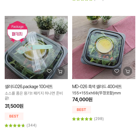
샐러드026.package 100세트
MD-026 흑색 샐러드 400세트
155x155xh68(뚜껑포함)mm
소스를 품은 용기!! 패키지 하나면 준비
끝!
74,000원
31,500원
(298)
(344)