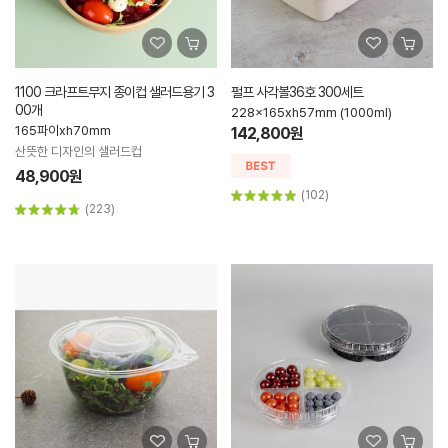
1100 크라프트무지 종이컵 샐러드용기 3
펄프 사각볼36호 300세트
00개
228x165xh57mm (1000ml)
165파이xh70mm
142,800원
산뜻한 디자인의 샐러드컵
48,900원
(102)
(223)