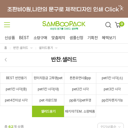
0
신상품
BEST
소량구매
맞춤제작
샘플신청
기획전
혜택보기
홈
반찬.샐러드
샐러드용기
반찬.샐러드
BEST 반찬용기
원터치잠금 고투명pet
튼튼유연사출pp
pet1칸 사각(소)
pet1칸 사각(중)
pet1칸 사각(대)
pet2칸 사각
pet3칸 사각
pet4칸이상 사각
pet 라운드형
pp용기/pet뚜껑
pp전자렌지가능
샐러드용기
패키지ITEM. 소량제품
총
62
개 상품