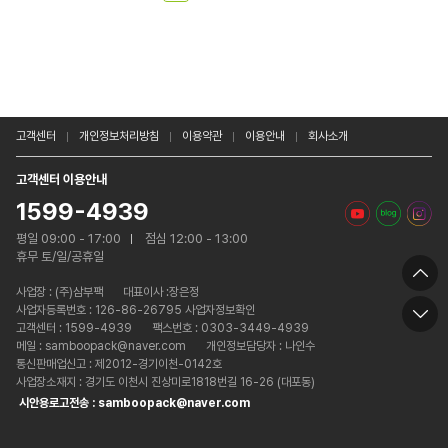
고객센터
개인정보처리방침
이용약관
이용안내
회사소개
고객센터 이용안내
1599-4939
평일 09:00 - 17:00
점심 12:00 - 13:00
휴무 토/일/공휴일
사업장 :
(주)삼부팩
대표이사 :장은정
사업자등록번호 : 126-86-26795 사업자정보확인
고객센터 : 1599-4939
팩스번호 : 0303-3449-4939
메일 : samboopack@naver.com
개인정보담당자 : 나인수
통신판매업신고 : 제2012-경기이천-0142호
사업장소재지 : 경기도 이천시 진상미로1818번길 16-26 (대포동)
시안용로고전송 : samboopack@naver.com