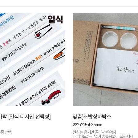
가락 [일식 디자인 선택형]
맞춤)초밥상하박스
222x215xh35mm
중 선택!
원하는 용기만 골라서 쏙쏙~!
내피패드까지 넣어 흔들림없이 집까지~!