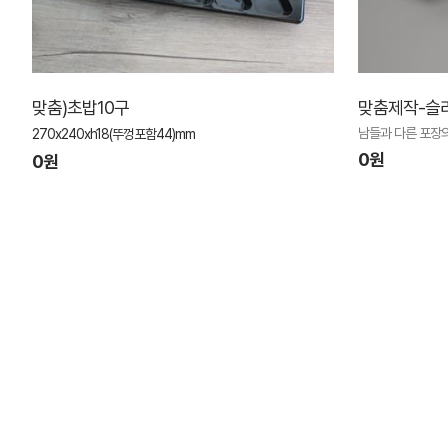
맞춤)초밥10구
맞춤제작-슬
남들과 다른 포장의
270x240xh18(뚜껑포함44)mm
0원
0원