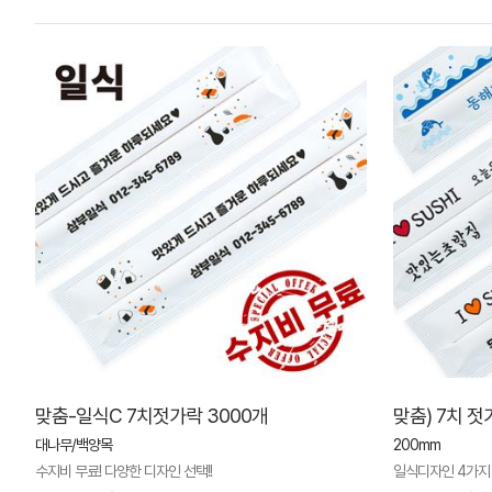
맞춤-일식C 7치젓가락 3000개
맞춤) 7치 젓
대나무/백양목
200mm
수지비 무료! 다양한 디자인 선택!!
일식디자인 4가지 