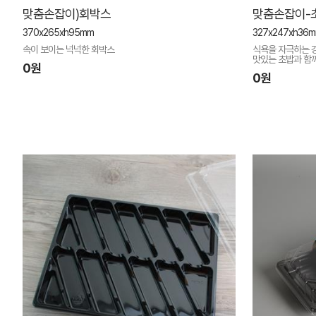
맞춤손잡이)회박스
맞춤손잡이-
370x265xh95mm
327x247xh36
속이 보이는 넉넉한 회박스
식욕을 자극하는 강
맛있는 초밥과 함
0원
0원