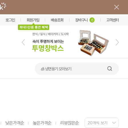
로그인
회원가입
배송조회
장바구니
고객센터
0
최대5만원 통큰 혜택
🧊 냉면용기 모아보기
낮은가격순
높은가격순
리뷰많은순