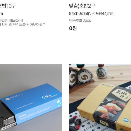
초밥10구
맞춤)초밥2구
mm
84x110xh18(뚜껑포함44)mm
렬한 레드컬러!!!
맞춤초밥 2pcs
께 나만의 브랜드를 담아보아요^^
0원