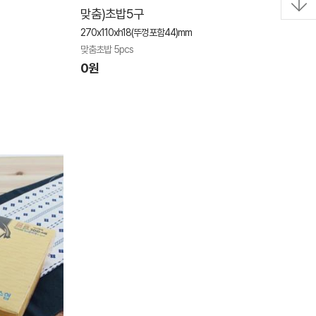
맞춤)초밥5구
270x110xh18(뚜껑포함44)mm
맞춤초밥 5pcs
0원