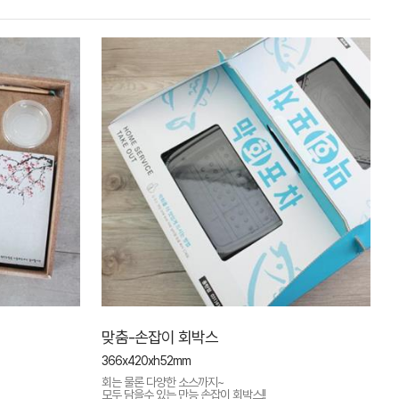
맞춤-손잡이 회박스
366x420xh52mm
회는 물론 다양한 소스까지~
모두 담을수 있는 만능 손잡이 회박스!!