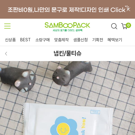
0
신상품
BEST
소량구매
맞춤제작
샘플신청
기획전
혜택보기
냅킨/물티슈