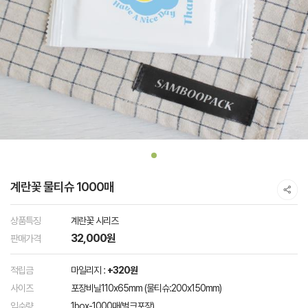
계란꽃 물티슈 1000매
상품특징
계란꽃 시리즈
32,000원
판매가격
적립금
마일리지 :
+320원
사이즈
포장비닐110x65mm (물티슈:200x150mm)
입수량
1box-1000매(벌크포장)