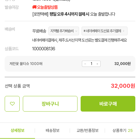
발송마감
🚚 오늘출발상품
[로젠택배]
평일 오후 4시까지 결제 시
오늘 출발합니다
배송비
무료배송
지역별 추가배송비
※ 네이버페이 도선료 추가결제
네이버페이결제시, 제주.도서산지역 도선료는 별도결제 진행해주세요
상품코드
1000008136
계란꽃 물티슈 1000매
32,000
원
32,000
원
선택 상품 금액
장바구니
바로구매
상세정보
배송정보
교환/반품정보
상품후기
25