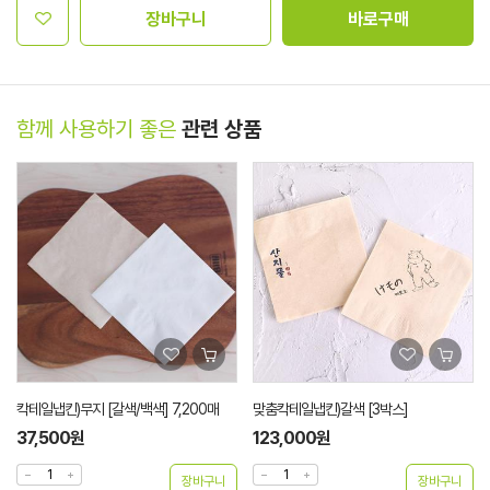
장바구니
바로구매
함께 사용하기 좋은
관련 상품
칵테일냅킨)무지 [갈색/백색] 7,200매
맞춤칵테일냅킨)갈색 [3박스]
37,500원
123,000원