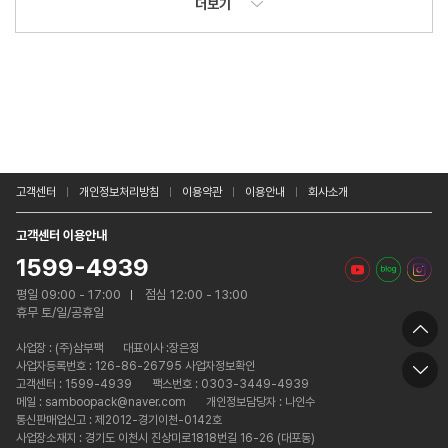
더보기
고객센터
개인정보처리방침
이용약관
이용안내
회사소개
고객센터 이용안내
1599-4939
평일 09:00 - 17:00
점심 12:00 - 13:00
휴무 토/일/공휴일
사업장 :
(주)삼부팩
대표이사 :장은정
사업자등록번호 : 126-86-26795 사업자정보확인
고객센터 : 1599-4939
팩스번호 : 0303-3449-4939
메일 : samboopack@naver.com
개인정보담당자 : 나인수
통신판매업신고 : 제2012-경기이천-0142호
사업장소재지 : 경기도 이천시 진상미로1818번길 16-26 (대포동)