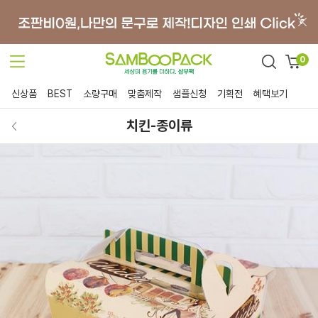
0
신상품
BEST
소량구매
맞춤제작
샘플신청
기획전
혜택보기
치킨-종이류