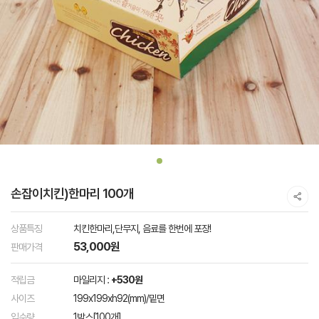
손잡이치킨)한마리 100개
상품특징
치킨한마리,단무지, 음료를 한번에 포장!
53,000원
판매가격
적립금
마일리지 :
+530원
사이즈
199x199xh92(mm)/밑면
입수량
1박스[100개]