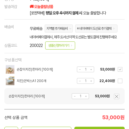
발송마감
🚚 오늘출발상품
[로젠택배]
평일 오후 4시까지 결제 시
오늘 출발합니다
배송비
무료배송
지역별 추가배송비
※ 네이버페이 도선료 추가결제
네이버페이결제시, 제주.도서산지역 도선료는 별도결제 진행해주세요
상품코드
200022
샘플신청하러가기
구성품선택
손잡이치킨)한마리 [100개]
53,000원
치킨)인박스A1 200개
22,400원
손잡이치킨)한마리 [100개]
53,000원
53,000
원
선택 상품 금액