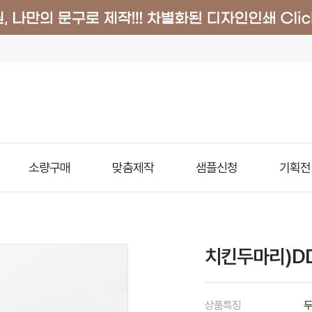
소량구매
맞춤제작
샘플신청
기획전
치킨두마리)DD
상품특징
두