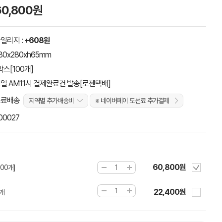
60,800원
일리지 :
+608원
80x280xh65mm
박스[100개]
일 AM11시 결제완료건 발송[로젠택배]
무료배송
지역별 추가배송비
※ 네이버페이 도선료 추가결제
00027
60,800원
00개]
22,400원
0개