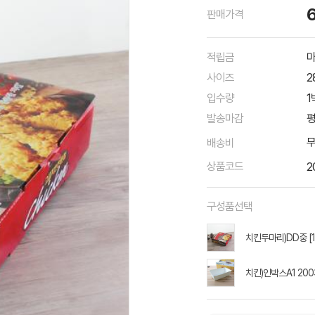
판매가격
적립금
마
사이즈
2
입수량
1
발송마감
평
배송비
상품코드
2
구성품선택
치킨두마리)DD중 [1
치킨)인박스A1 20