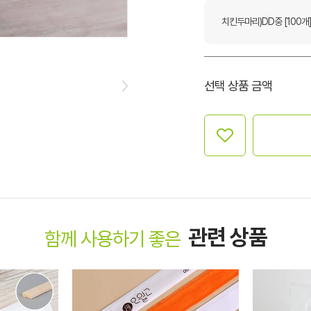
치킨두마리)DD중 [100개
선택 상품 금액
관련 상품
함께 사용하기 좋은