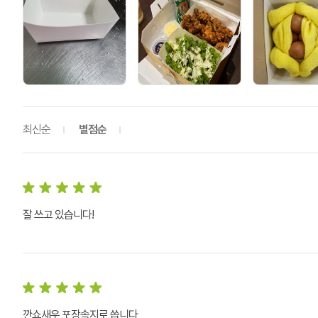
최신순
별점순
잘 쓰고 있습니다!
깐쇼새우 포장속지로 씁니다