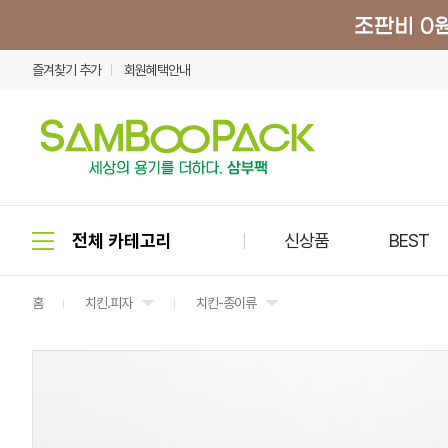
즐겨찾기 추가
회원혜택안내
신상품
BEST
홈
치킨.피자
치킨-종이류