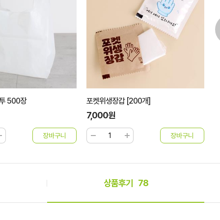
투 500장
포켓위생장갑 [200개]
칵
7,000원
3
상품후기
78