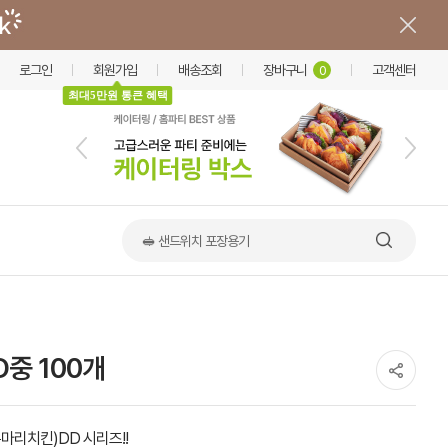
로그인
회원가입
배송조회
장바구니
고객센터
0
최대5만원 통큰 혜택
📢 한상·옹기 출시
중 100개
마리치킨)DD 시리즈!!