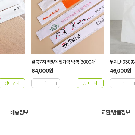
맞춤7치 백양목젓가락 백색[3000개]
무지U-330봉
64,000원
46,000원
배송정보
교환/반품정보