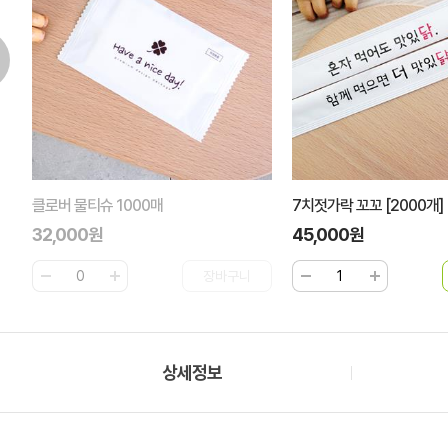
클로버 물티슈 1000매
7치젓가락 꼬꼬 [2000개]
32,000원
45,000원
상세정보