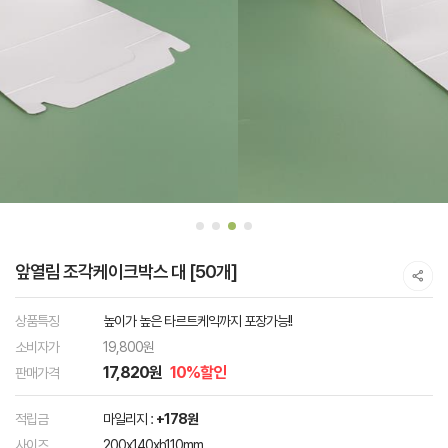
앞열림 조각케이크박스 대 [50개]
상품특징
높이가 높은 타르트케익까지 포장가능!!
소비자가
19,800원
17,820원
10%할인
판매가격
적립금
마일리지 :
+178원
사이즈
200x140xh110mm