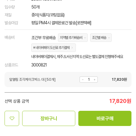
입수량
50개
재질
종이(식품지/코팅없음)
발송마감
평일 PM4시 결제완료건 발송[로젠택배]
배송비
조건부 무료배송
지역별 추가배송비
조건별 배송
※ 네이버페이 도선료 추가결제
네이버페이결제시, 제주.도서산지역 도선료는 별도결제 진행해주세요
상품코드
3000821
앞열림 조각케이크박스 대 [50개]
17,820
원
17,820
원
선택 상품 금액
장바구니
바로구매