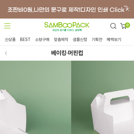
0
신상품
BEST
소량구매
맞춤제작
샘플신청
기획전
혜택보기
베이킹·머핀컵