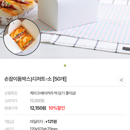
손잡이돔박스)디저트-소 [50개]
상품특징
케이크·베이커리·떡 담기 좋아요!
소비자가
13,500원
12,150원
10%할인
판매가격
적립금
마일리지 :
+121원
사이즈
129x103xh79mm