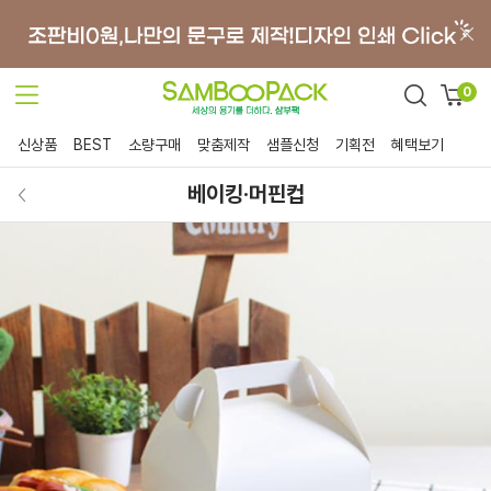
0
신상품
BEST
소량구매
맞춤제작
샘플신청
기획전
혜택보기
베이킹·머핀컵