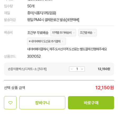
입수량
50개
재질
종이(식품지/코팅없음)
발송마감
평일 PM4시 결제완료건 발송[로젠택배]
배송비
조건부 무료배송
지역별 추가배송비
조건별 배송
※ 네이버페이 도선료 추가결제
네이버페이결제시, 제주.도서산지역 도선료는 별도결제 진행해주세요
상품코드
3001052
손잡이돔박스)디저트-소 [50개]
12,150
원
12,150
원
선택 상품 금액
장바구니
바로구매