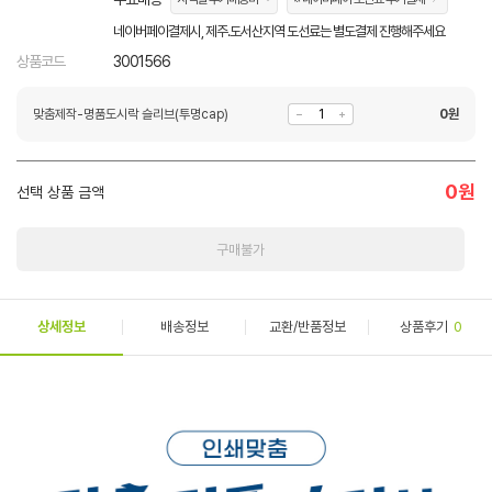
네이버페이결제시, 제주.도서산지역 도선료는 별도결제 진행해주세요
상품코드
3001566
맞춤제작-명품도시락 슬리브(투명cap)
0
원
0
원
선택 상품 금액
구매불가
상세정보
배송정보
교환/반품정보
상품후기
0