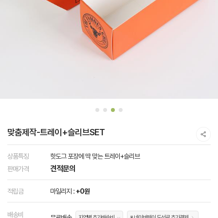
맞춤제작-트레이+슬리브SET
상품특징
핫도그 포장에 딱 맞는 트레이+슬리브
견적문의
판매가격
적립금
마일리지 :
+0원
배송비
무료배송
지역별 추가배송비
※ 네이버페이 도선료 추가결제