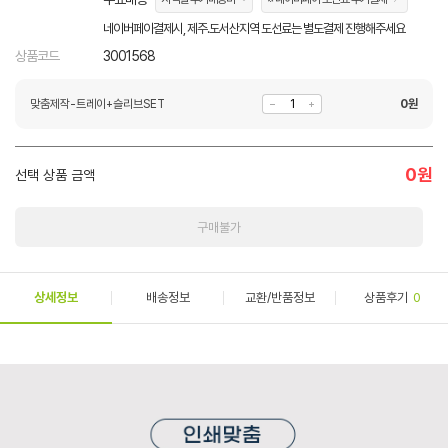
네이버페이결제시, 제주.도서산지역 도선료는 별도결제 진행해주세요
상품코드
3001568
맞춤제작-트레이+슬리브SET
0
원
0
원
선택 상품 금액
구매불가
상세정보
배송정보
교환/반품정보
상품후기
0