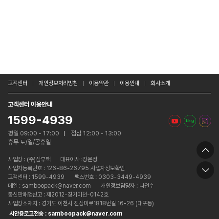
고객센터
개인정보처리방침
이용약관
이용안내
회사소개
고객센터 이용안내
1599-4939
평일 09:00 - 17:00
점심 12:00 - 13:00
휴무 토/일/공휴일
사업장 :
(주)삼부팩
대표이사 :장은정
사업자등록번호 : 126-86-26795 사업자정보확인
고객센터 : 1599-4939
팩스번호 : 0303-3449-4939
메일 : samboopack@naver.com
개인정보담당자 : 나인수
통신판매업신고 : 제2012-경기이천-0142호
사업장소재지 : 경기도 이천시 진상미로1818번길 16-26 (대포동)
시안용로고전송 : samboopack@naver.com