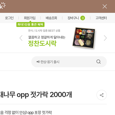
로그인
회원가입
배송조회
장바구니
고객센터
0
최대5만원 통큰 혜택
📢 한상·옹기 출시
나무 opp 젓가락 2000개
음 걱정 없이 안심! opp 포장 젓가락