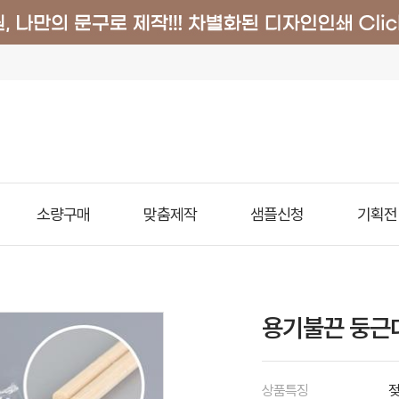
소량구매
맞춤제작
샘플신청
기획전
용기불끈 둥근대
상품특징
젖