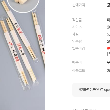
판매가격
적립금
마
사이즈
2
재질
입수량
2
발송마감

[
배송비
상품코드
3
용기불끈 둥근대나무 opp