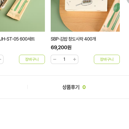
H-ST-05 600세트
SBP-김밥 창도시락 400개
P
69,200원
5
상품후기
0