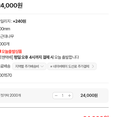
24,000원
일리지 :
+240원
00mm
둥근대나무
000개
 오늘출발상품
로젠택배]
평일 오후 4시까지 결제 시
오늘 출발합니다
무료배송
지역별 추가배송비
※ 네이버페이 도선료 추가결제
001570
24,000
원
 젓가락 2000개