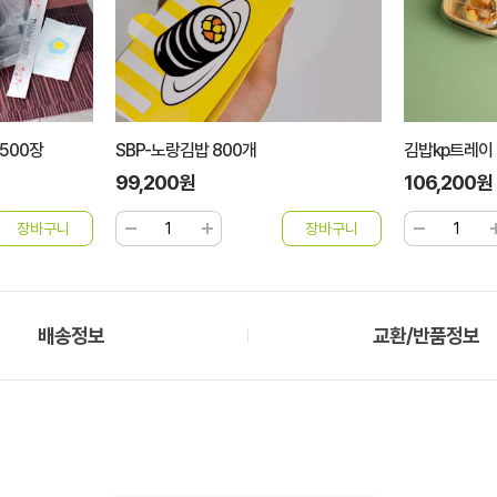
/500장
SBP-노랑김밥 800개
김밥kp트레이 J
99,200원
106,200원
배송정보
교환/반품정보