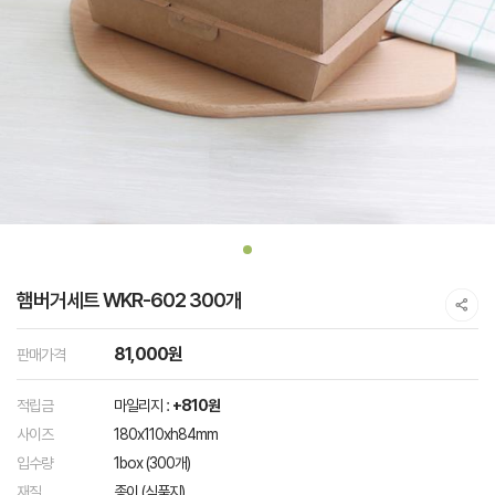
햄버거세트 WKR-602 300개
81,000원
판매가격
적립금
마일리지 :
+810원
사이즈
180x110xh84mm
입수량
1box (300개)
재질
종이 (식품지)