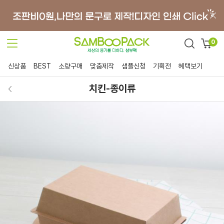
0
신상품
BEST
소량구매
맞춤제작
샘플신청
기획전
혜택보기
치킨-종이류