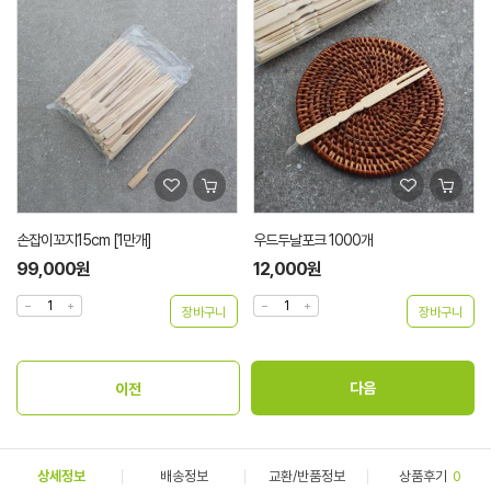
우드두날포크 1000개
리뷰는 사랑 스티커100개
12,000원
2,000원
상세정보
배송정보
교환/반품정보
상품후기
0