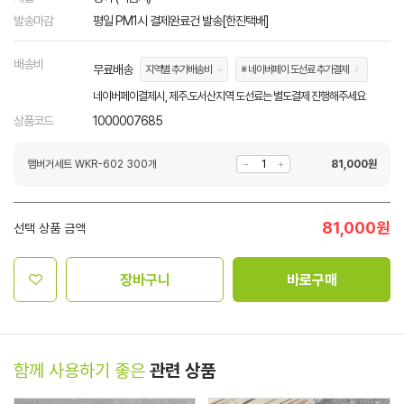
발송마감
평일 PM1시 결제완료건 발송[한진택배]
배송비
무료배송
지역별 추가배송비
※ 네이버페이 도선료 추가결제
네이버페이결제시, 제주.도서산지역 도선료는 별도결제 진행해주세요
상품코드
1000007685
햄버거세트 WKR-602 300개
81,000
원
81,000
원
선택 상품 금액
장바구니
바로구매
함께 사용하기 좋은
관련 상품