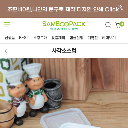
0
신상품
BEST
소량구매
맞춤제작
샘플신청
기획전
혜택보기
사각소스컵