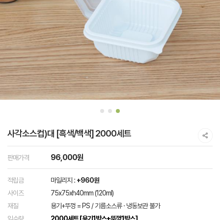
사각소스컵)대 [흑색/백색] 2000세트
96,000원
판매가격
적립금
마일리지 :
+960원
사이즈
75x75xh40mm (120ml)
재질
용기+뚜껑 = PS / 기름소스류 · 냉동보관 불가
입수량
2000세트 [용기1박스+뚜껑1박스]