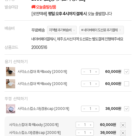
발송마감
🚚 오늘출발상품
[로젠택배]
평일 오후 4시까지 결제 시
오늘 출발합니다
배송비
무료배송
지역별 추가배송비
※ 네이버페이 도선료 추가결제
네이버페이결제시, 제주.도서산지역 도선료는 별도결제 진행해주세요
상품코드
2000516
용기 선택하기
사각소스컵대 흑색body [2000개]
60,000원
사각소스컵대 백색body [2000개]
60,000원
뚜껑 선택하기
사각소스컵소.대)겸용cap [2000개]
36,000원
사각소스컵대 흑색body [2000개]
60,000원
사각소스컵소.대)겸용cap [2000개]
36,000원