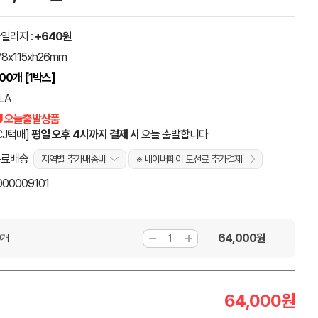
일리지 :
+640원
78x115xh26mm
00개 [1박스]
LA
 오늘출발상품
CJ택배]
평일 오후 4시까지 결제 시
오늘 출발합니다
무료배송
지역별 추가배송비
※ 네이버페이 도선료 추가결제
000009101
64,000
원
0개
64,000
원