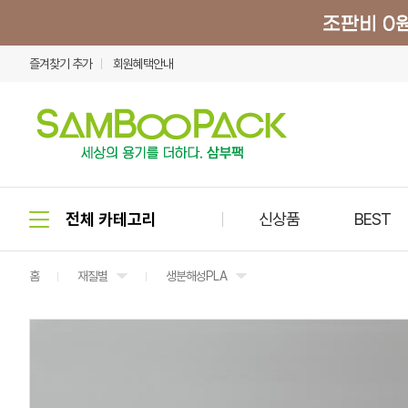
즐겨찾기 추가
회원혜택안내
신상품
BEST
홈
재질별
생분해성PLA