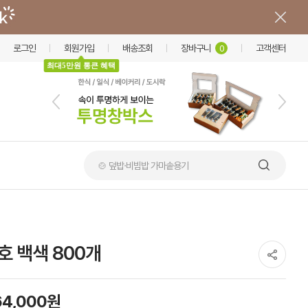
로그인
회원가입
배송조회
장바구니
고객센터
0
최대5만원 통큰 혜택
🍲 덮밥·비빔밥 가마솥용기
3호 백색 800개
64,000원