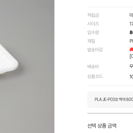
적립금
마
사이즈
1
입수량
8
재질
P
발송마감

[
배송비
상품코드
1
PLA JE-P03호 백색 80
선택 상품 금액