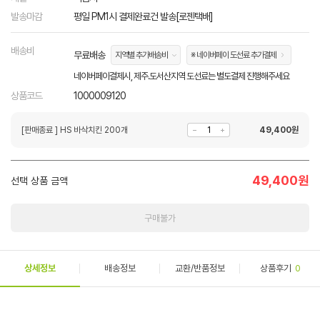
발송마감
평일 PM1시 결제완료건 발송[로젠택배]
배송비
무료배송
지역별 추가배송비
※ 네이버페이 도선료 추가결제
네이버페이결제시, 제주.도서산지역 도선료는 별도결제 진행해주세요
상품코드
1000009120
[판매종료 ] HS 바삭치킨 200개
49,400
원
49,400
원
선택 상품 금액
구매불가
상세정보
배송정보
교환/반품정보
상품후기
0