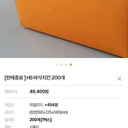
[판매종료 ] HS 바삭치킨 200개
49,400원
판매가격
적립금
마일리지 :
+494원
사이즈
(윗면)180×125×h90(mm)
입수량
200개 [1박스]
재질
식품지