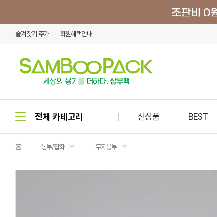
즐겨찾기 추가
회원혜택안내
신상품
BEST
홈
봉투/잡화
무지봉투