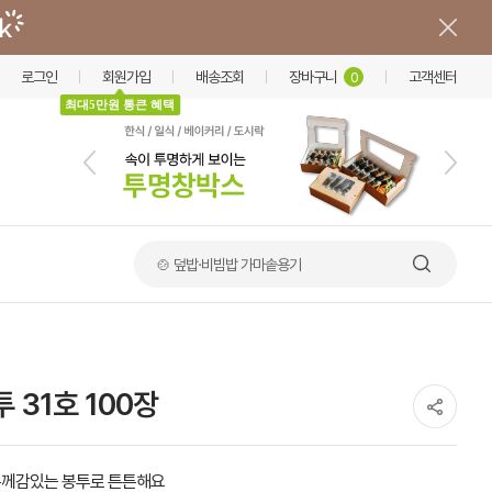
로그인
회원가입
배송조회
장바구니
고객센터
0
최대5만원 통큰 혜택
🍲 덮밥·비빔밥 가마솥용기
 31호 100장
께감있는 봉투로 튼튼해요