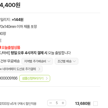
14,400원
일리지 :
+144원
70x140mm 이하 제품 포장
00장
E
 오늘출발상품
CJ택배]
평일 오후 4시까지 결제 시
오늘 출발합니다
건부 무료배송
지역별 추가배송비
조건별 배송
※ 네이버페이 도선료 추가결제
000009166
샘플신청하러가기
13,680원
호100장 x5개 구매시 할인적용