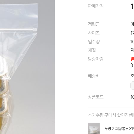
판매가격
적립금
마
사이즈
1
입수량
1
재질
P
발송마감

[
조
배송비
상품코드
1
추가수량 구매시 할인진행!
투명 지퍼링봉투 31