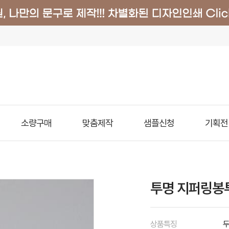
소량구매
맞춤제작
샘플신청
기획전
투명 지퍼링봉투
상품특징
두