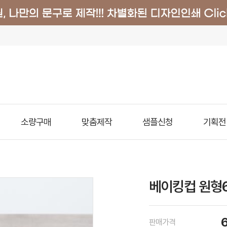
소량구매
맞춤제작
샘플신청
기획전
베이킹컵 원형65
판매가격