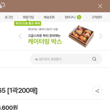
로그인
회원가입
배송조회
장바구니
고객센터
0
최대5만원 통큰 혜택
🥪 샌드위치 포장용기
 [1곽200매]
6,600원