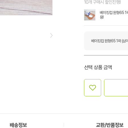
10개 구매시 할인진행!
베이킹컵 원형65 1곽
용!
베이킹컵 원형65 1곽 (삼
선택 상품 금액
배송정보
교환/반품정보