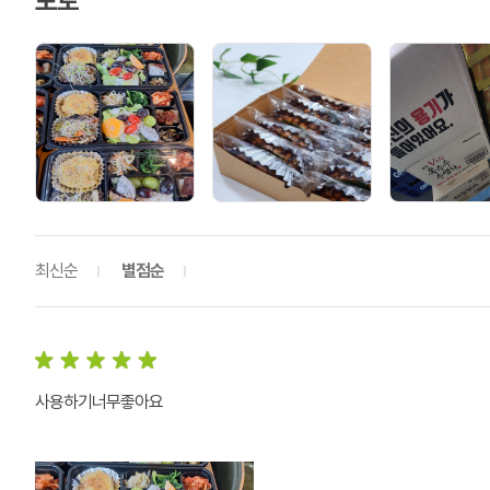
포토
최신순
별점순
사용하기너무좋아요