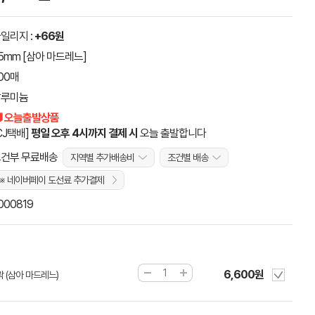
일리지 :
+66원
5mm [삼아 마드레느]
00매
알루미늄
 오늘출발상품
CJ택배]
평일 오후 4시까지 결제 시
오늘 출발합니다
건부 무료배송
지역별 추가배송비
조건별 배송
※ 네이버페이 도선료 추가결제
000819
6,600원
곽 (삼아 마드레느)