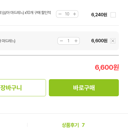
 (삼아 마드레느) x10개 구매 할인적
6,240원
6,600원
아 마드레느)
6,600
원
장바구니
바로구매
상품후기
7