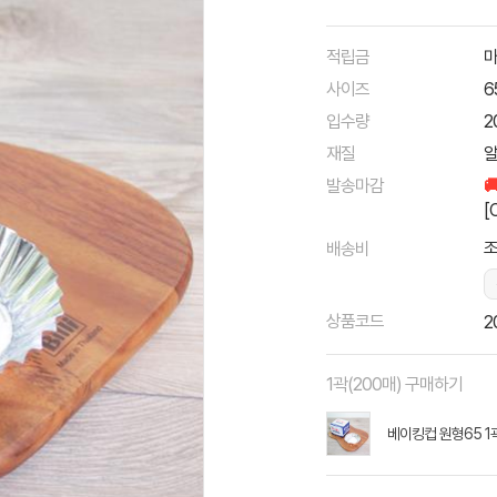
적립금
마
사이즈
6
입수량
2
재질
발송마감

[
조
배송비
상품코드
2
1곽(200매) 구매하기
베이킹컵 원형65 1