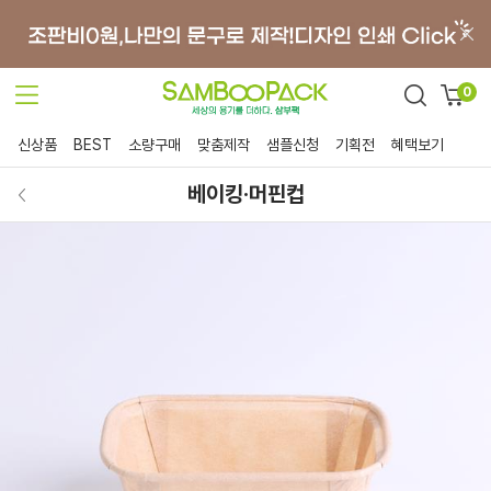
0
신상품
BEST
소량구매
맞춤제작
샘플신청
기획전
혜택보기
베이킹·머핀컵