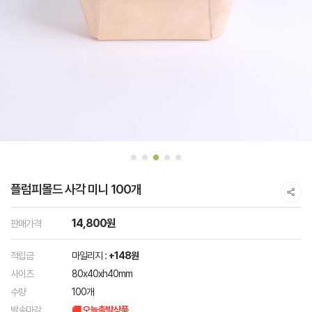
플럼피몰드 사각 미니 100개
14,800원
판매가격
적립금
마일리지 :
+148원
사이즈
80x40xh40mm
수량
100개
발송마감
🚚 오늘출발상품