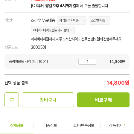
[CJ택배]
평일 오후 4시까지 결제 시
오늘 출발합니다
배송비
조건부 무료배송
지역별 추가배송비
조건별 배송
※ 네이버페이 도선료 추가결제
네이버페이결제시, 제주.도서산지역 도선료는 별도결제 진행해주세요
상품코드
3000531
플럼피몰드 사각 미니 100개
14,800
원
14,800
원
선택 상품 금액
장바구니
바로구매
상세정보
배송정보
교환/반품정보
상품후기
1